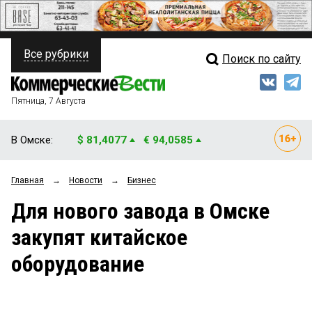
Все рубрики
Поиск по сайту
ПОЛИТИКА
Свежий выпуск
Медиа
ФИНАНСЫ
Пятница, 7 Августа
Кто есть кто
НЕДВИЖИМОСТЬ
В Омске:
$ 81,4077
€ 94,0585
Интервью
БИЗНЕС
Главная
→
Новости
→
Бизнес
Мнения
ОБЩЕСТВО
Для нового завода в Омске
Рейтинги
ЗАКОН
закупят китайское
Блоги
НОВОСТИ КОМПАНИЙ
оборудование
Архив
ПРОИСШЕСТВИЯ