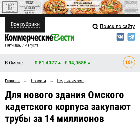
Все рубрики
Поиск по сайту
ПОЛИТИКА
Свежий выпуск
Медиа
ФИНАНСЫ
Пятница, 7 Августа
Кто есть кто
НЕДВИЖИМОСТЬ
В Омске:
$ 81,4077
€ 94,0585
Интервью
БИЗНЕС
Главная
→
Новости
→
Недвижимость
Мнения
ОБЩЕСТВО
Для нового здания Омского
Рейтинги
ЗАКОН
кадетского корпуса закупают
Блоги
НОВОСТИ КОМПАНИЙ
трубы за 14 миллионов
Архив
ПРОИСШЕСТВИЯ