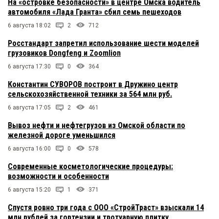
На «островке безопасности» в центре Омска водитель
автомобиля «Лада Гранта» сбил семь пешеходов
6 августа 18:02
2
712
Росстандарт запретил использование шести моделей
грузовиков Dongfeng и Zoomlion
6 августа 17:30
0
364
Константин СУВОРОВ построит в Дружино центр
сельскохозяйственной техники за 564 млн руб.
6 августа 17:05
2
461
Вывоз нефти и нефтегрузов из Омской области по
железной дороге уменьшился
6 августа 16:00
0
578
Современные косметологические процедуры:
возможности и особенности
6 августа 15:20
1
371
Спустя ровно три года с ООО «СтройТраст» взыскали 14
млн рублей за гортензии и тротуарную плитку