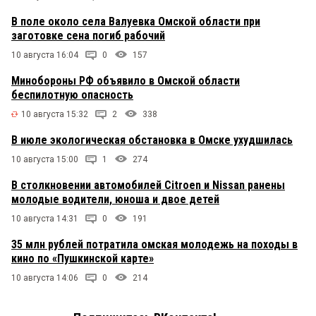
В поле около села Валуевка Омской области при
заготовке сена погиб рабочий
10 августа 16:04
0
157
Минобороны РФ объявило в Омской области
беспилотную опасность
10 августа 15:32
2
338
В июле экологическая обстановка в Омске ухудшилась
10 августа 15:00
1
274
В столкновении автомобилей Citroen и Nissan ранены
молодые водители, юноша и двое детей
10 августа 14:31
0
191
35 млн рублей потратила омская молодежь на походы в
кино по «Пушкинской карте»
10 августа 14:06
0
214