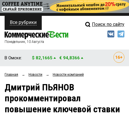
Все рубрики
Поиск по сайту
ПОЛИТИКА
Свежий выпуск
Медиа
ФИНАНСЫ
Понедельник, 10 Августа
Кто есть кто
НЕДВИЖИМОСТЬ
В Омске:
$ 82,1665
€ 94,8366
Интервью
БИЗНЕС
Главная
→
Новости
→
Новости компаний
Мнения
ОБЩЕСТВО
Дмитрий ПЬЯНОВ
Рейтинги
ЗАКОН
прокомментировал
Блоги
НОВОСТИ КОМПАНИЙ
повышение ключевой ставки
Архив
ПРОИСШЕСТВИЯ