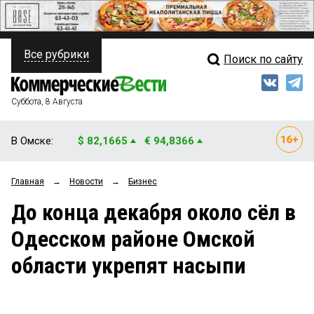
Все рубрики
Поиск по сайту
ПОЛИТИКА
Свежий выпуск
Медиа
ФИНАНСЫ
Суббота, 8 Августа
Кто есть кто
НЕДВИЖИМОСТЬ
В Омске:
$ 82,1665
€ 94,8366
Интервью
БИЗНЕС
Главная
→
Новости
→
Бизнес
Мнения
ОБЩЕСТВО
До конца декабря около сёл в
Рейтинги
ЗАКОН
Одесском районе Омской
Блоги
НОВОСТИ КОМПАНИЙ
области укрепят насыпи
Архив
ПРОИСШЕСТВИЯ