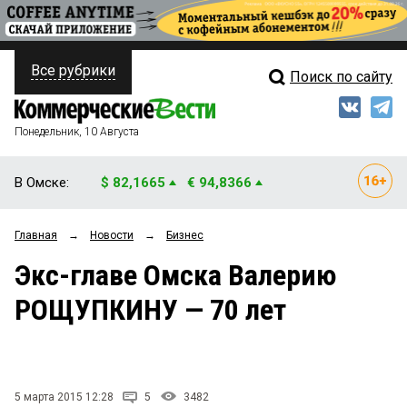
Все рубрики
Поиск по сайту
ПОЛИТИКА
Свежий выпуск
Медиа
ФИНАНСЫ
Понедельник, 10 Августа
Кто есть кто
НЕДВИЖИМОСТЬ
В Омске:
$ 82,1665
€ 94,8366
Интервью
БИЗНЕС
Главная
→
Новости
→
Бизнес
Мнения
ОБЩЕСТВО
Экс-главе Омска Валерию
Рейтинги
ЗАКОН
РОЩУПКИНУ — 70 лет
Блоги
НОВОСТИ КОМПАНИЙ
Архив
ПРОИСШЕСТВИЯ
5 марта 2015 12:28
5
3482