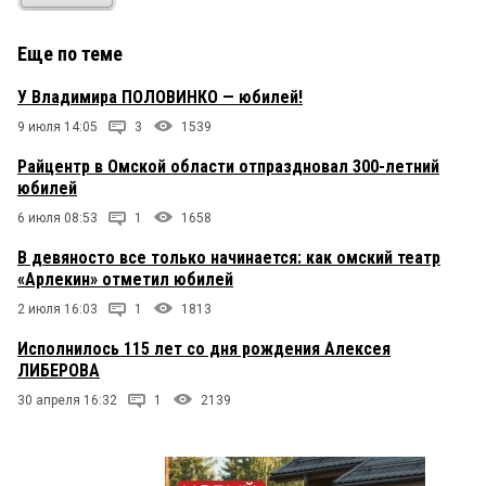
Еще по теме
У Владимира ПОЛОВИНКО — юбилей!
9 июля 14:05
3
1539
Райцентр в Омской области отпраздновал 300-летний
юбилей
6 июля 08:53
1
1658
В девяносто все только начинается: как омский театр
«Арлекин» отметил юбилей
2 июля 16:03
1
1813
Исполнилось 115 лет со дня рождения Алексея
ЛИБЕРОВА
30 апреля 16:32
1
2139