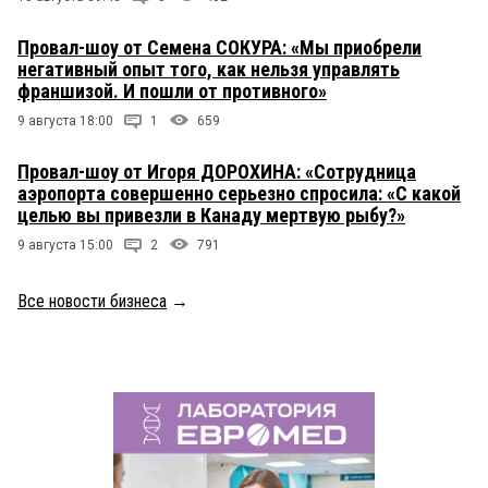
Провал-шоу от Семена СОКУРА: «Мы приобрели
негативный опыт того, как нельзя управлять
франшизой. И пошли от противного»
9 августа 18:00
1
659
Провал-шоу от Игоря ДОРОХИНА: «Сотрудница
аэропорта совершенно серьезно спросила: «С какой
целью вы привезли в Канаду мертвую рыбу?»
9 августа 15:00
2
791
Все новости бизнеса
→