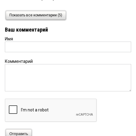
Сергей
6 марта 2015 в 07:31:
Показать все комментарии (5)
Поздравляю с юбилеем! Здоровья!
Ваш комментарий
Имя
Олег Лизгунов
5 марта 2015 в 20:01:
Валерий Павлович, с юбилеем! Здоровья! А
энергии Вам не занимать. И спасибо Вам за все!!!
Комментарий
Отправить