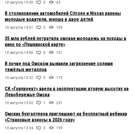
10 августа 15:00
0
63
В столкновении автомобилей Citroen и Nissan ранены
молодые водители, юноша и двое детей
10 августа 14:31
0
109
35 млн рублей потратила омская молодежь на походы в
кино по «Пушкинской карте»
10 августа 14:06
0
151
В почве под Омском выявили загрязнение солями
тяжёлых металлов
10 августа 13:32
0
175
СК «Горпроект» ввела в эксплуатацию вторую высотку на
Левобережье Омска
10 августа 13:02
1
231
Омских бухгалтеров приглашают на бесплатный вебинар
«Страховые взносы в 2026 году»
10 августа 12:34
0
193