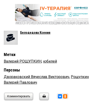
Белодедова Ксения
Метки
Валерий РОЩУПКИН
,
юбилей
Персоны
Двораковский Вячеслав Викторович
,
Рощупкин
Валерий Павлович
Комментировать