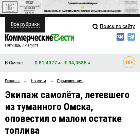
Все рубрики
Поиск по сайту
ПОЛИТИКА
Свежий выпуск
Медиа
ФИНАНСЫ
Пятница, 7 Августа
Кто есть кто
НЕДВИЖИМОСТЬ
В Омске:
$ 81,4077
€ 94,0585
Интервью
БИЗНЕС
Главная
→
Новости
→
Происшествия
Мнения
ОБЩЕСТВО
Экипаж самолёта, летевшего
Рейтинги
ЗАКОН
из туманного Омска,
Блоги
НОВОСТИ КОМПАНИЙ
оповестил о малом остатке
Архив
ПРОИСШЕСТВИЯ
топлива