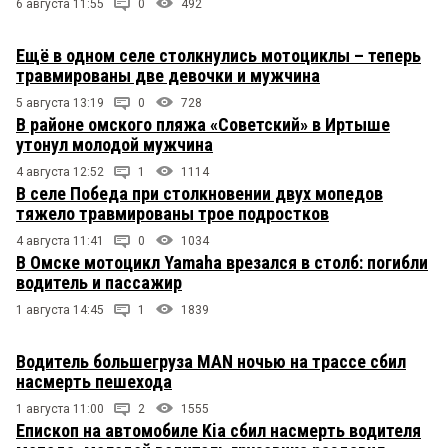
6 августа 11:55
0
492
Ещё в одном селе столкнулись мотоциклы – теперь
травмированы две девочки и мужчина
5 августа 13:19
0
728
В районе омского пляжа «Советский» в Иртыше
утонул молодой мужчина
4 августа 12:52
1
1114
В селе Победа при столкновении двух мопедов
тяжело травмированы трое подростков
4 августа 11:41
0
1034
В Омске мотоцикл Yamaha врезался в столб: погибли
водитель и пассажир
1 августа 14:45
1
1839
Водитель большегруза MAN ночью на трассе сбил
насмерть пешехода
1 августа 11:00
2
1555
Епископ на автомобиле Kia сбил насмерть водителя