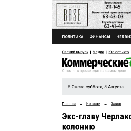
ПОЛИТИКА
ФИНАНСЫ
НЕДВИ
Свежий выпуск
Медиа
Кто есть кто
О том, что происходит на самом деле
В Омске суббота, 8 Августа
Главная
→
Новости
→
Закон
Экс-главу Черлак
колонию