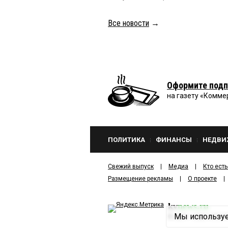
Все новости
→
Оформите подп
на газету «Комме
ПОЛИТИКА
ФИНАНСЫ
НЕДВИ
Свежий выпуск
Медиа
Кто есть
Размещение рекламы
О проекте
kv
news.ru
Мы используе
©
2001—2026
ООО И