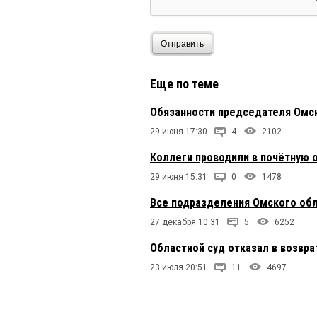
Отправить
Еще по теме
Обязанности председателя Омс
29 июня 17:30
4
2102
Коллеги проводили в почётную 
29 июня 15:31
0
1478
Все подразделения Омского облс
27 декабря 10:31
5
6252
Областной суд отказал в возвр
23 июля 20:51
11
4697