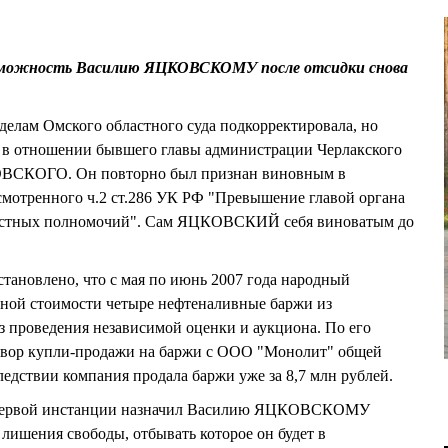
озможность Василию ЯЦКОВСКОМУ после отсидки снова
делам Омского областного суда подкорректировала, но
а в отношении бывшего главы администрации Черлакского
ОВСКОГО. Он повторно был признан виновным в
смотренного ч.2 ст.286 УК РФ "Превышение главой органа
остных полномочий". Сам ЯЦКОВСКИЙ себя виноватым до
установлено, что с мая по июнь 2007 года народный
нной стоимости четыре нефтеналивные баржи из
 проведения независимой оценки и аукциона. По его
овор купли-продажи на баржи с ООО "Монолит" общей
ледствии компания продала баржи уже за 8,7 млн рублей.
 первой инстанции назначил Василию ЯЦКОВСКОМУ
в лишения свободы, отбывать которое он будет в