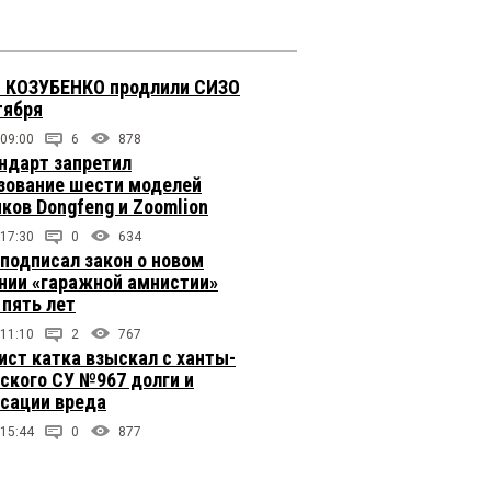
 КОЗУБЕНКО продлили СИЗО
тября
 09:00
6
878
ндарт запретил
зование шести моделей
иков Dongfeng и Zoomlion
 17:30
0
634
подписал закон о новом
нии «гаражной амнистии»
 пять лет
 11:10
2
767
ст катка взыскал с ханты-
ского СУ №967 долги и
сации вреда
 15:44
0
877