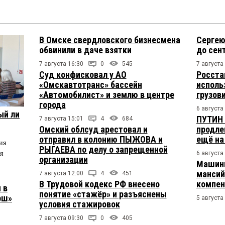
В Омске свердловского бизнесмена
Сергею
обвинили в даче взятки
до сен
7 августа 16:30
0
545
7 августа
Суд конфисковал у АО
Росста
«Омскавтотранс» бассейн
исполь
«Автомобилист» и землю в центре
грузов
города
6 августа
ый ли
ПУТИН 
7 августа 15:01
4
684
Омский облсуд арестовал и
продле
отправил в колонию ПЫЖОВА и
ещё на
ия
РЫГАЕВА по делу о запрещенной
я
6 августа
организации
Машини
мансий
7 августа 12:00
4
451
В Трудовой кодекс РФ внесено
компен
 в
понятие «стажёр» и разъяснены
рш»
5 августа
условия стажировок
7 августа 09:30
0
405