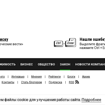
иску
Нашли ошибк
рческие вести»
Выделите фрагм
нажмите Ctrl + E
ЖИМОСТЬ
БИЗНЕС
ОБЩЕСТВО
ЗАКОН
НОВОСТИ КОМПАН
 кто
Интервью
Мнения
Рейтинги
Блоги
Архив
Контакты
Стать блогером
Подписка
RSS
м файлы cookie для улучшения работы сайта.
Подробнее
Политика конфиденциальности
ЗДАТЕЛЬСКИЙ ДОМ «КВ».