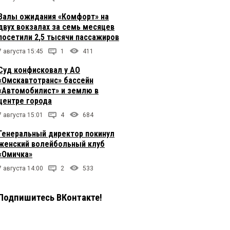
Залы ожидания «Комфорт» на
двух вокзалах за семь месяцев
посетили 2,5 тысячи пассажиров
7 августа 15:45
1
411
Суд конфисковал у АО
«Омскавтотранс» бассейн
«Автомобилист» и землю в
центре города
7 августа 15:01
4
684
Генеральный директор покинул
женский волейбольный клуб
«Омичка»
7 августа 14:00
2
533
Подпишитесь ВКонтакте!