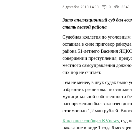
5 декабря 2013 14:03
0
3349
Зато апелляционный суд дал в
стать главой района
Судебная коллегия по уголовным 
оставила в силе приговор райсуд
района 51-летнего Василия ЯЦК
совершении преступления, преду
местного самоуправления должн
сих пор не считает.
Тем не менее, в двух судах было 
избранник реализовал по заниже
муниципальной собственности без
распоряжению был заключен дог
стоимостью 1,2 млн рублей. Впос
Как ранее сообщал KVnews
, суд
наказание в виде 1 года 6 месяце