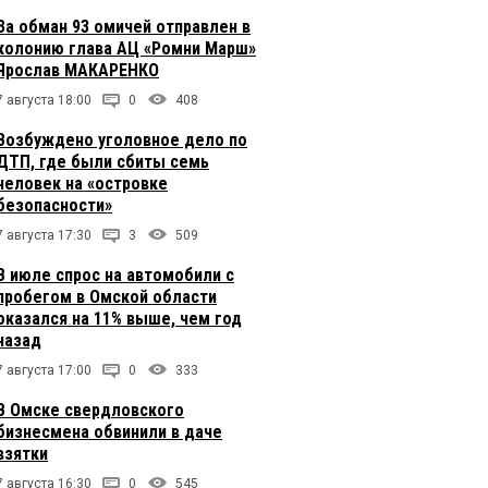
За обман 93 омичей отправлен в
колонию глава АЦ «Ромни Марш»
Ярослав МАКАРЕНКО
7 августа 18:00
0
408
Возбуждено уголовное дело по
ДТП, где были сбиты семь
человек на «островке
безопасности»
7 августа 17:30
3
509
В июле спрос на автомобили с
пробегом в Омской области
оказался на 11% выше, чем год
назад
7 августа 17:00
0
333
В Омске свердловского
бизнесмена обвинили в даче
взятки
7 августа 16:30
0
545