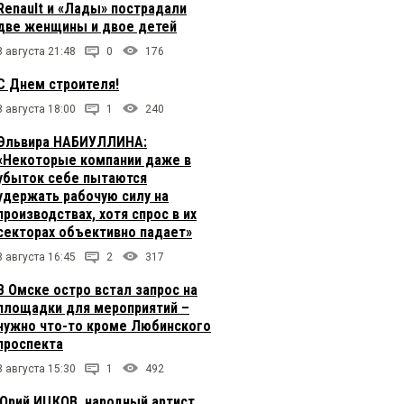
Renault и «Лады» пострадали
две женщины и двое детей
8 августа 21:48
0
176
С Днем строителя!
8 августа 18:00
1
240
Эльвира НАБИУЛЛИНА:
«Некоторые компании даже в
убыток себе пытаются
удержать рабочую силу на
производствах, хотя спрос в их
секторах объективно падает»
8 августа 16:45
2
317
В Омске остро встал запрос на
площадки для мероприятий –
нужно что-то кроме Любинского
проспекта
8 августа 15:30
1
492
Юрий ИЦКОВ, народный артист