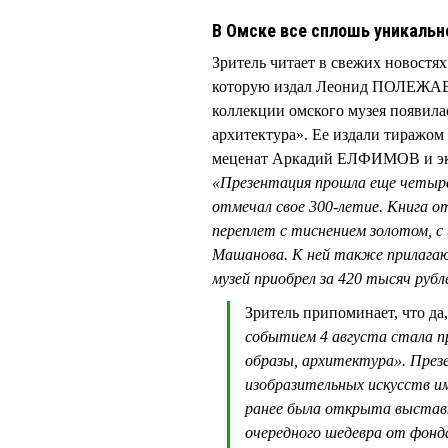
В Омске все сплошь уникальн
Зритель читает в свежих новостя
которую издал Леонид ПОЛЕЖАЕВ.
коллекции омского музея появила
архитектура». Ее издали тиражом 
меценат Аркадий ЕЛФИМОВ и эк
«Презентация прошла еще четыре 
отмечал свое 300-летие. Книга 
переплет с тиснением золотом, 
Машанова. К ней также прилагаю
музей приобрел за 420 тысяч рубл
Зритель припоминает, что да
событием 4 августа стала п
образы, архитектура». През
изобразительных искусств им.
ранее была открыта выстав
очередного шедевра от фонд