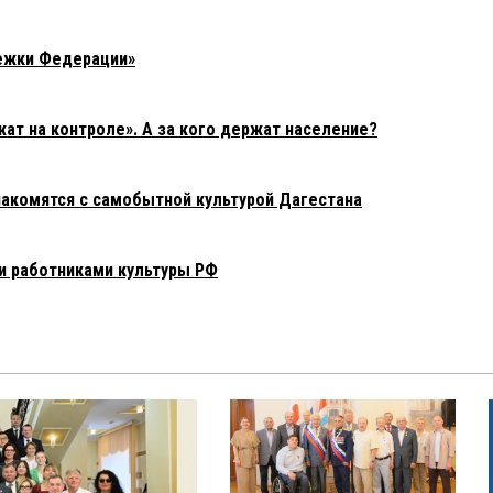
ежки Федерации»
т на контроле». А за кого держат население?
знакомятся с самобытной культурой Дагестана
и работниками культуры РФ