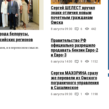
Сергей ШЕЛЕСТ вручил
знаки отличия новым
почетным гражданам
Омска
8 августа 09:30
6
442
рода белорусы,
ссийских регионов
Правительство РФ
официально разрешило
мом, и в переносном смысле.
продавать бензин Евро-2
и Евро-3
6 августа 14:00
9
1152
Сергея МАХОРИНА сразу
же перевели из Омского
пограничного управления
в Сахалинское
6 августа 09:30
1
1198