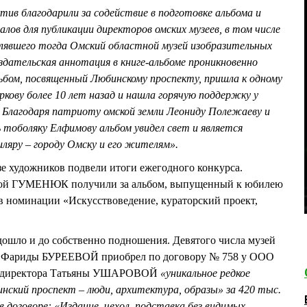
тив благодарили за содействие в подготовке альбома и
лов для публикации директоров омских музеев, в том числе
вшего тогда Омский областной музей изобразительных
Издательская аннотация в книге-альбоме проникновенно
ьбом, посвященный Любинскому проспекту, пришла к одному
ркову более 10 лет назад и нашла горячую поддержку у
. Благодаря патриоту омской земли Леониду Полежаеву и
 тоболяку Елфимову альбом увидел свет и является
яру – городу Омску и его жителям».
зе художников подвели итоги ежегодного конкурса.
ой ГУМЕНЮК получили за альбом, выпущенный к юбилею
в номинации «Искусствоведение, кураторский проект,
 дошло и до собственно подношения. Девятого числа музей
ра Фариды БУРЕЕВОЙ приобрел по договору № 758 у ООО
го директора Татьяны УШАРОВОЙ
«уникальное редкое
нский проспект – люди, архитектура, образы» за 420 тыс.
 в договоре: «Издание, чехол, подставка без видимых