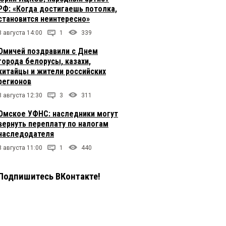
РФ: «Когда достигаешь потолка,
становится неинтересно»
8 августа 14:00
1
339
Омичей поздравили с Днем
города белорусы, казахи,
китайцы и жители российских
регионов
8 августа 12:30
3
311
Омское УФНС: наследники могут
вернуть переплату по налогам
наследодателя
8 августа 11:00
1
440
Подпишитесь ВКонтакте!