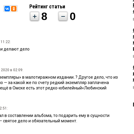
Рейтинг статьи
8
0
 11:22:
ди делают дело
 2020 в 02:09:
кземпляры» в малотиражном издании..? Другое дело, что из
о — за какой же по счету редкий экземпляр заплачена
 ещё в Омске есть этот редко-юбилейный«Любинский
2:51:
л в составлении альбома, то подарить ему в сущности
— святое дело и обязательный момент.