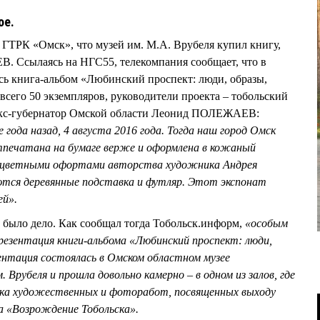
ое.
х ГТРК «Омск», что музей им. М.А. Врубеля купил книгу,
 Ссылаясь на НГС55, телекомпания сообщает, что в
сь книга-альбом «Любинский проспект: люди, образы,
всего 50 экземпляров, руководители проекта – тобольский
с-губернатор Омской области Леонид ПОЛЕЖАЕВ:
года назад, 4 августа 2016 года. Тогда наш город Омск
отпечатана на бумаге верже и оформлена в кожаный
с цветными офортами авторства художника Андрея
тся деревянные подставка и футляр. Этот экспонат
ей».
, было дело. Как сообщал тогда Тобольск.информ,
«особым
резентация книги-альбома «Любинский проспект: люди,
ентация состоялась в Омском областном музее
 Врубеля и прошла довольно камерно – в одном из залов, где
ка художественных и фоторабот, посвященных выходу
а «Возрождение Тобольска».