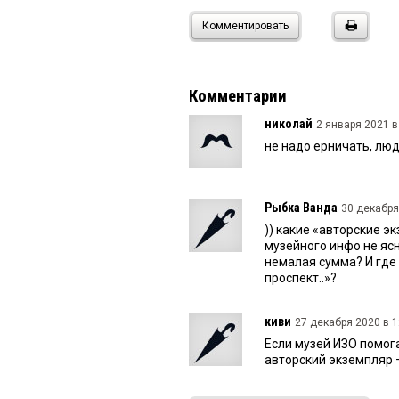
Комментировать
Комментарии
николай
2 января 2021 в
не надо ерничать, лю
Рыбка Ванда
30 декабря
)) какие «авторские э
музейного инфо не ясн
немалая сумма? И где
проспект..»?
киви
27 декабря 2020 в 1
Если музей ИЗО помога
авторский экземпляр 