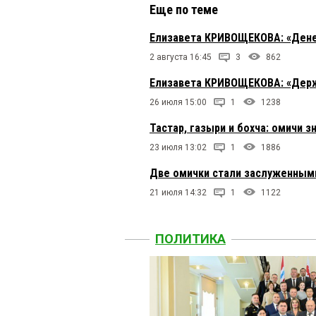
Еще по теме
Елизавета КРИВОЩЕКОВА: «Ден
2 августа 16:45
3
862
Елизавета КРИВОЩЕКОВА: «Держа
26 июля 15:00
1
1238
Тастар, газыри и бохча: омичи 
23 июля 13:02
1
1886
Две омички стали заслуженным
21 июля 14:32
1
1122
ПОЛИТИКА