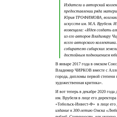
Издатели и авторский коллек
предоставлении ряда материа
Юрия ТРОФИМОВА, возглавля
искусств им. М.А. Врубеля. 
возвещала: «Идея создать ал
из его авторов Владимиру Чи
всего авторского коллектива
собирателю сибирских земель
достойным подношением юбил
В январе 2017 года в омском Сою
Владимир ЧИРКОВ вместе с Алл
города, дипломы первой степени 
художественная критика».
И вот теперь в декабре 2020 года
им. Врубеля в лице его директо
«Тобольск-Инвест-Ф» в лице е
издание к 300-летию Омска «Люби
рублей. Сохранность, как указано