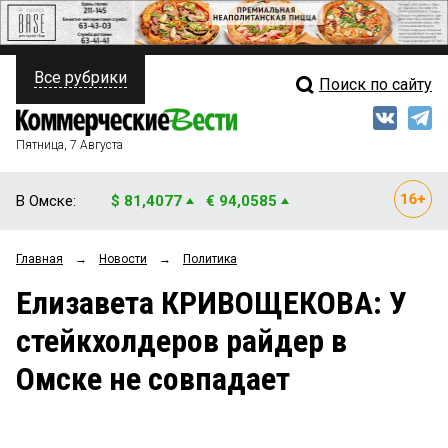
Все рубрики
Поиск по сайту
ПОЛИТИКА
Свежий выпуск
Медиа
ФИНАНСЫ
Пятница, 7 Августа
Кто есть кто
НЕДВИЖИМОСТЬ
В Омске:
$ 81,4077
€ 94,0585
Интервью
БИЗНЕС
Главная
→
Новости
→
Политика
Мнения
ОБЩЕСТВО
Елизавета КРИВОЩЕКОВА: У
Рейтинги
ЗАКОН
стейкхолдеров райдер в
Блоги
НОВОСТИ КОМПАНИЙ
Омске не совпадает
Архив
ПРОИСШЕСТВИЯ