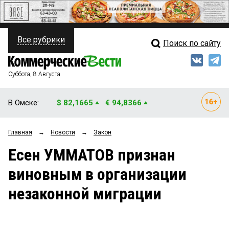
Все рубрики
Поиск по сайту
ПОЛИТИКА
Свежий выпуск
Медиа
ФИНАНСЫ
Суббота, 8 Августа
Кто есть кто
НЕДВИЖИМОСТЬ
В Омске:
$ 82,1665
€ 94,8366
Интервью
БИЗНЕС
Главная
→
Новости
→
Закон
Мнения
ОБЩЕСТВО
Есен УММАТОВ признан
Рейтинги
ЗАКОН
виновным в организации
Блоги
НОВОСТИ КОМПАНИЙ
незаконной миграции
Архив
ПРОИСШЕСТВИЯ