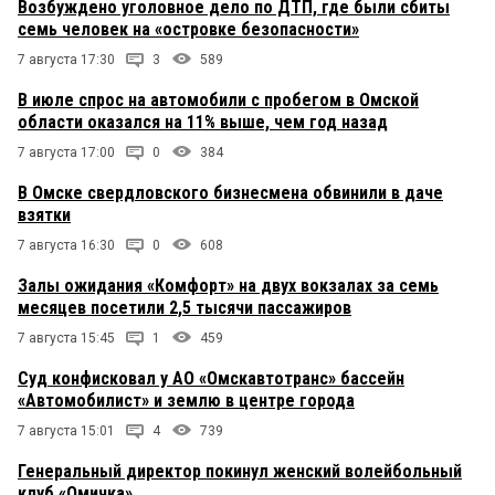
Возбуждено уголовное дело по ДТП, где были сбиты
семь человек на «островке безопасности»
7 августа 17:30
3
589
В июле спрос на автомобили с пробегом в Омской
области оказался на 11% выше, чем год назад
7 августа 17:00
0
384
В Омске свердловского бизнесмена обвинили в даче
взятки
7 августа 16:30
0
608
Залы ожидания «Комфорт» на двух вокзалах за семь
месяцев посетили 2,5 тысячи пассажиров
7 августа 15:45
1
459
Суд конфисковал у АО «Омскавтотранс» бассейн
«Автомобилист» и землю в центре города
7 августа 15:01
4
739
Генеральный директор покинул женский волейбольный
клуб «Омичка»