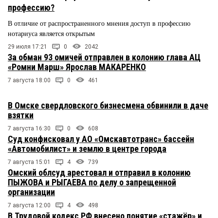
профессию?
В отличие от распространенного мнения доступ в профессию
нотариуса является открытым
29 июля 17:21
0
2042
За обман 93 омичей отправлен в колонию глава АЦ
«Ромни Марш» Ярослав МАКАРЕНКО
7 августа 18:00
0
461
В Омске свердловского бизнесмена обвинили в даче
взятки
7 августа 16:30
0
608
Суд конфисковал у АО «Омскавтотранс» бассейн
«Автомобилист» и землю в центре города
7 августа 15:01
4
739
Омский облсуд арестовал и отправил в колонию
ПЫЖОВА и РЫГАЕВА по делу о запрещенной
организации
7 августа 12:00
4
498
В Трудовой кодекс РФ внесено понятие «стажёр» и