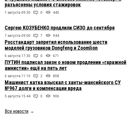
разъяснены условия стажировок
7 августа 09:30
0
445
Сергею КОЗУБЕНКО продлили СИЗО до сентября
7 августа 09:00
7
944
Росстандарт запретил использование шести
моделей грузовиков Dongfeng и Zoomlion
6 августа 17:30
0
671
ПУТИН подписал закон о новом продлении «гаражной
амнистии» ещё на пять лет
6 августа 11:10
2
808
Машинист катка взыскал с ханты-мансийского СУ
№967 долги и компенсации вреда
5 августа 15:44
0
906
Все новости
→