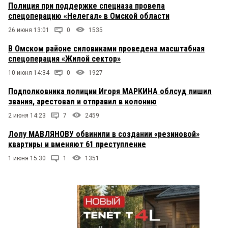
Полиция при поддержке спецназа провела
спецоперацию «Нелегал» в Омской области
26 июня 13:01
0
1535
В Омском районе силовиками проведена масштабная
спецоперация «Жилой сектор»
10 июня 14:34
0
1927
Подполковника полиции Игоря МАРКИНА облсуд лишил
звания, арестовал и отправил в колонию
2 июня 14:23
7
2459
Лолу МАВЛЯНОВУ обвинили в создании «резиновой»
квартиры и вменяют 61 преступление
1 июня 15:30
1
1351