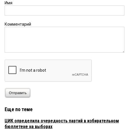
сделанного ими. И по памяти, которая осталась о
Имя
них у омичей. И вот последние три года. Фадина.
Период, когда в Омске вообще не было мэра.
Жалко Оксану. Ну не предполагала она (мне так
думается), когда ввязалась в эту «командную
Комментарий
игру», что ВОТ ТАК получится.
евгений
17 марта 2021 в 14:00:
ОМИЧИ.ВОТ,ОЦЕНКА ФАДИНОЙ.
ОТСИДЕЛА,ДОВАЛИЛА ГОРОД ДО
РУЧКИ...УБОРКА УЛИЦ,ПРОБКИ,СНЕГ НЕ
ВЫВОЗИТСЯ,АППАРАТНЫЙ СТИЛЬ.ВЫСОКАЯ
ОЦЕНКА...ОПЯТЬ В Г.Д. У НАС ДУМА
ОТСТОЙНИК...КУПИТ В МОСКВЕ
КВАРТИРУ,БУДЕТ ХОРОШО ЖИТЬ.А
МЫ,ЗАДЫХАТСЯ В ВЫБРОСАХ ГРЯЗНОГО
ВОЗДУХА. СПАСИБО О.Н.
Отправить
Впрок
16 марта 2021 в 11:43:
Еще по теме
А мне мэр нравится.Намного лучше прежних. По
степени вовлечённости в дела города сродни
ЦИК определила очередность партий в избирательном
Валерию Рощупкину. А учитывая какой на неё
бюллетене на выборах
гонят негатив всякие клановые приживалы,