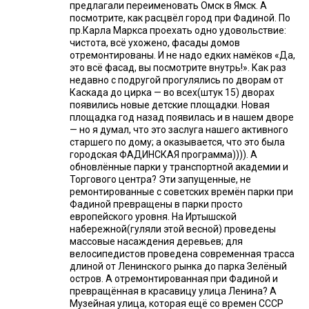
предлагали переименовать Омск в Ямск. А
посмотрите, как расцвёл город при Фадиной. По
пр.Карла Маркса проехать одно удовольствие:
чистота, всё ухожено, фасады домов
отремонтированы. И не надо едких намёков «Да,
это всё фасад, вы посмотрите внутрь!». Как раз
недавно с подругой прогулялись по дворам от
Каскада до цирка — во всех(штук 15) дворах
появились новые детские площадки. Новая
площадка год назад появилась и в нашем дворе
— но я думал, что это заслуга нашего активного
старшего по дому; а оказывается, что это была
городская ФАДИНСКАЯ программа)))). А
обновлённые парки у транспортной академии и
Торгового центра? Эти запущенные, не
ремонтированные с советских времён парки при
Фадиной превращены в парки просто
европейского уровня. На Иртышской
набережной(гуляли этой весной) проведены
массовые насаждения деревьев; для
велосипедистов проведена современная трасса
длиной от Ленинского рынка до парка Зелёный
остров. А отремонтированная при Фадиной и
превращённая в красавицу улица Ленина? А
Музейная улица, которая ещё со времен СССР