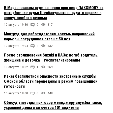
В Марьяновском суде вынесли приговор ПАХОМОВУ за
оскорбление судьи Шербакульского суда, отправив в
«зону» особого режима
10 августа 19:30
0
317
Минтруд дал работодателям восемь направлений
карьеры сотрудников старше 50 лет
10 августа 19:04
2
332
После столкновения Suzuki и ВАЗа: погиб водитель,
женщина и девочка – госпитализированы
10 августа 18:32
1
269
Из-за беспилотной опасности экстренные службы
Омской области переведены в режим повышенной
готовности
10 августа 18:00
0
448
Облсуд утвердил приговор менеджеру службы такси,
укравшей деньги со счетов 101 водителя