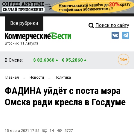
Все рубрики
Поиск по сайту
ПОЛИТИКА
Свежий выпуск
Медиа
ФИНАНСЫ
Вторник, 11 Августа
Кто есть кто
НЕДВИЖИМОСТЬ
В Омске:
$ 82,6060
€ 95,2860
Интервью
БИЗНЕС
Главная
→
Новости
→
Политика
Мнения
ОБЩЕСТВО
ФАДИНА уйдёт с поста мэра
Рейтинги
ЗАКОН
Омска ради кресла в Госдуме
Блоги
НОВОСТИ КОМПАНИЙ
Архив
ПРОИСШЕСТВИЯ
15 марта 2021 17:55
14
5727