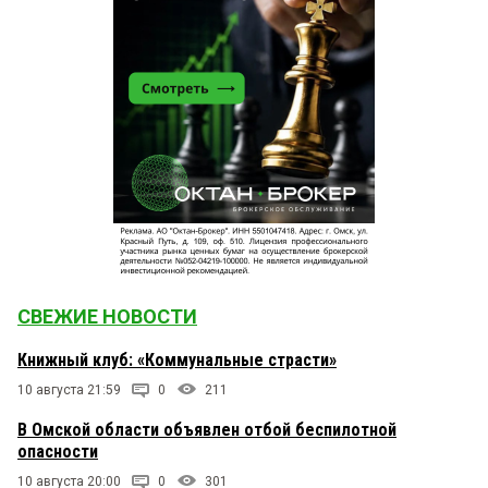
участников кланов. И вообще- омич это не
простительно постыдно! Нами только руководить
и как стадо гнать. Только так.
Александр
15 марта 2021 в 19:31:
И кого Бурков в мэры толкнет — не уж то Лобова?
СВЕЖИЕ НОВОСТИ
Книжный клуб: «Коммунальные страсти»
10 августа 21:59
0
211
В Омской области объявлен отбой беспилотной
опасности
10 августа 20:00
0
301