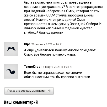
была захламлена и которая превращена в
современную красавицу? А во что превращается
при Фадиной набережная Омки, которая опять
же со времен СССР стояла заросшей диким
лесом? Именно что при Фадиной Омск
превращается в жемчужину Западной Сибири. И
лично у меня как омича к Фадиной чувство
глубокой благодарности
Юра
26 апреля 2021 в 16:21:
А еще удивляются, почему многие покидают
Омск. Вот берите пример с мэра.
ТехноСтар
18 марта 2021 в 10:14:
Всех бы, не справившихся со своими
обязанностями, так бы красиво выгоняли.
Олег Лизгунов
18 марта 2021 в 10:03:
Показать все комментарии (14)
Мэры Омска. Шойхет, Рощупкин, Белов, Шрейдер,
Двораковский...разные они были. Во многом
Ваш комментарий
разные. И по своей силе. И по значимости