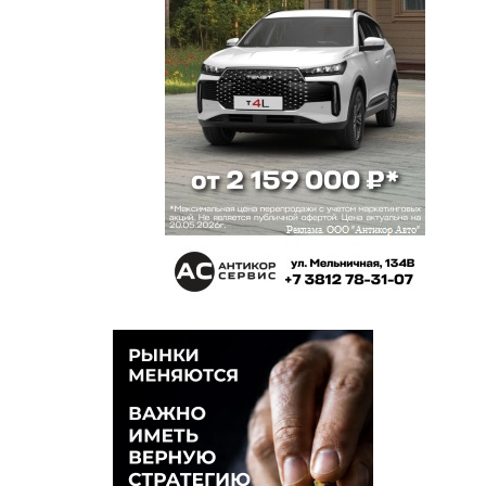
Для Оксаны наверное плюс, но для меня, как
горожанина минус однозначно. Новая метла пока
начнет мести...и начнет ли вообще. Минусовая
новость.
Владимир
16 марта 2021 в 03:32:
Такой сценарий и был заранее задуман,что тут
не ясного, рейтинг мэра упал сильно.
Сергей
15 марта 2021 в 21:23:
Неужто Бурков от неё избавиться?
Жека
15 марта 2021 в 21:00:
Такая замечательная мэр, что нам ее здесь не
надо?! Ай да Бурков:))))
Кирилл
15 марта 2021 в 19:42:
Или Заремба. Но омских точно не найдётся.
Откуда? Все либо участники кланов или дети