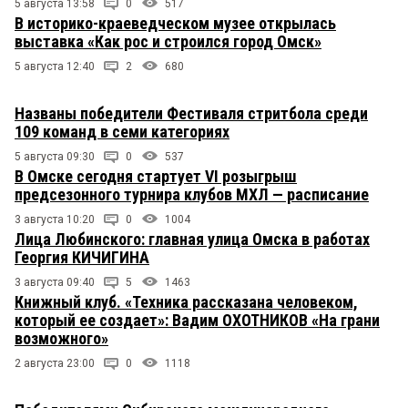
5 августа 13:58
0
517
В историко-краеведческом музее открылась
выставка «Как рос и строился город Омск»
5 августа 12:40
2
680
Названы победители Фестиваля стритбола среди
109 команд в семи категориях
5 августа 09:30
0
537
В Омске сегодня стартует VI розыгрыш
предсезонного турнира клубов МХЛ — расписание
3 августа 10:20
0
1004
Лица Любинского: главная улица Омска в работах
Георгия КИЧИГИНА
3 августа 09:40
5
1463
Книжный клуб. «Техника рассказана человеком,
который ее создает»: Вадим ОХОТНИКОВ «На грани
возможного»
2 августа 23:00
0
1118