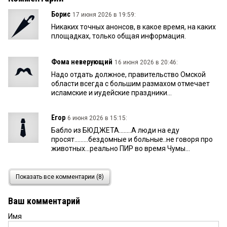
Борис
17 июня 2026 в 19:59:
Никаких точных анонсов, в какое время, на каких
площадках, только общая информация.
Фома неверующий
16 июня 2026 в 20:46:
Надо отдать должное, правительство Омской
области всегда с большим размахом отмечает
исламские и иудейские праздники...
Егор
6 июня 2026 в 15:15:
Бабло из БЮДЖЕТА........А люди на еду
просят.........бездомные и больные..не говоря про
животных...реально ПИР во время Чумы...
Гость
6 июня 2026 в 12:15:
Показать все комментарии (8)
Когда идешь по улице Съездовской, рискуя
буквально на каждом шагу попасть ногой в яму,
Ваш комментарий
невольно начинаешь думать: а действительно ли
я живу в САМОМ ЦЕНТРЕ Омска? В 10 метрах от
Имя
улицы Ленина, ул. Ч.Валиханова, Концертного