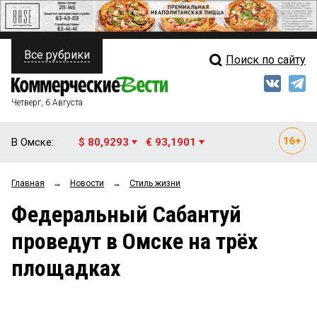
Все рубрики
Поиск по сайту
ПОЛИТИКА
Свежий выпуск
Медиа
ФИНАНСЫ
Четверг, 6 Августа
Кто есть кто
НЕДВИЖИМОСТЬ
В Омске:
$ 80,9293
€ 93,1901
Интервью
БИЗНЕС
Главная
→
Новости
→
Стиль жизни
Мнения
ОБЩЕСТВО
Федеральный Сабантуй
Рейтинги
ЗАКОН
проведут в Омске на трёх
Блоги
НОВОСТИ КОМПАНИЙ
площадках
Архив
ПРОИСШЕСТВИЯ
СТИЛЬ ЖИЗНИ