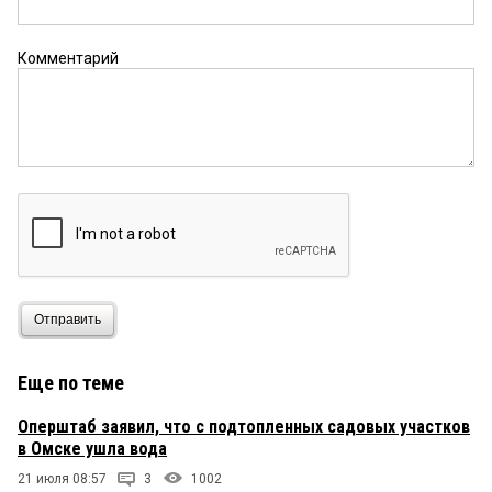
зала и вообще всех самых известных локаций в
городе. Неужели это здесь царит такая разруха,
а на перекрестках нет фонарей и на перекрестке
Комментарий
с улицей Комиссаровской мусорные контейнеры
стоят прямо у проезжей части, и нет тротуаров
для пешеходов. Пусть проведут у нас Сабантуй!
Это же самый центр города!
САБАНТУЙ
6 июня 2026 в 12:08:
— традиционный народный праздник тюркских
народов, прежде всего татар и башкир, который
знаменует завершение весенних полевых работ.
Название происходит от тюркских слов «сабан»
(плуг) и «туй» (праздник), то есть буквально
означает «праздник плуга».
Отправить
Гость
6 июня 2026 в 08:00:
Еще по теме
Пир во время чумы.
Оперштаб заявил, что с подтопленных садовых участков
в Омске ушла вода
Вера
5 июня 2026 в 23:36:
21 июля 08:57
3
1002