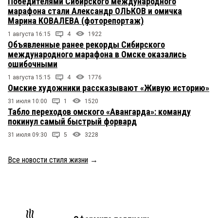
Победителями Сибирского международного
марафона стали Александр ОЛЬКОВ и омичка
Марина КОВАЛЕВА (фоторепортаж)
1 августа 16:15
4
1922
Объявленные ранее рекорды Сибирского
международного марафона в Омске оказались
ошибочными
1 августа 15:15
4
1776
Омские художники рассказывают «Живую историю»
31 июля 10:00
1
1520
Табло переходов омского «Авангарда»: команду
покинул самый быстрый форвард
31 июля 09:30
5
3228
Все новости стиля жизни
→