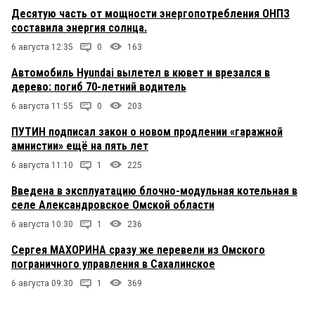
Десятую часть от мощности энергопотребления ОНПЗ
составила энергия солнца.
6 августа 12:35
0
163
Автомобиль Hyundai вылетел в кювет и врезался в
дерево: погиб 70-летний водитель
6 августа 11:55
0
203
ПУТИН подписал закон о новом продлении «гаражной
амнистии» ещё на пять лет
6 августа 11:10
1
225
Введена в эксплуатацию блочно-модульная котельная в
селе Александровское Омской области
6 августа 10:30
1
236
Сергея МАХОРИНА сразу же перевели из Омского
пограничного управления в Сахалинское
6 августа 09:30
1
369