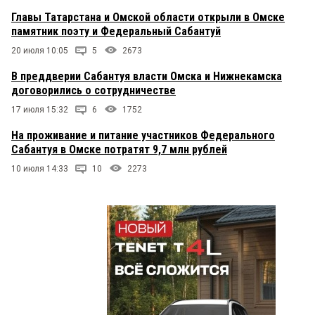
Русский сабантуй, когда будет
Главы Татарстана и Омской области открыли в Омске
памятник поэту и Федеральный Сабантуй
дервиш
5 июня 2026 в 17:37:
20 июля 10:05
5
2673
Сабантуй — это конечно хорошо, вот если бы,
В преддверии Сабантуя власти Омска и Нижнекамска
местная власть, с таким же бы размахом,
договорились о сотрудничестве
проводила казачий праздник Николы-вешнего, в
исторической столице Сибирского Казачьего
17 июля 15:32
6
1752
войска, было бы вообще счастье и именины
сердца.
На проживание и питание участников Федерального
Сабантуя в Омске потратят 9,7 млн рублей
10 июля 14:33
10
2273