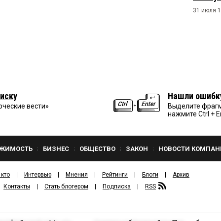
31 июля 1
иску
Нашли ошибк
рческие вести»
Выделите фрагм
нажмите Ctrl + E
ЖИМОСТЬ
БИЗНЕС
ОБЩЕСТВО
ЗАКОН
НОВОСТИ КОМПАН
 кто
Интервью
Мнения
Рейтинги
Блоги
Архив
Контакты
Стать блогером
Подписка
RSS