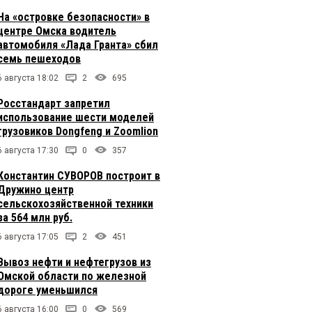
На «островке безопасности» в
центре Омска водитель
автомобиля «Лада Гранта» сбил
семь пешеходов
6 августа 18:02
2
695
Росстандарт запретил
использование шести моделей
грузовиков Dongfeng и Zoomlion
6 августа 17:30
0
357
Константин СУВОРОВ построит в
Дружино центр
сельскохозяйственной техники
за 564 млн руб.
6 августа 17:05
2
451
Вывоз нефти и нефтегрузов из
Омской области по железной
дороге уменьшился
6 августа 16:00
0
569