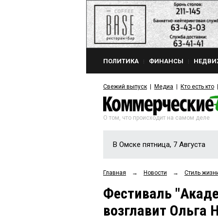
ПОЛИТИКА
ФИНАНСЫ
НЕДВИ
Свежий выпуск
Медиа
Кто есть кто
О том, что происходит на самом деле
В Омске пятница, 7 Августа
Главная
→
Новости
→
Стиль жизн
Фестиваль "Акаде
возглавит Ольга