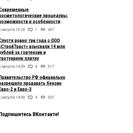
Современные
косметологические процедуры:
возможности и особенности
6 августа 15:20
1
367
Спустя ровно три года с ООО
«СтройТраст» взыскали 14 млн
рублей за гортензии и
тротуарную плитку
6 августа 14:39
4
517
Правительство РФ официально
разрешило продавать бензин
Евро-2 и Евро-3
6 августа 14:00
4
537
Подпишитесь ВКонтакте!