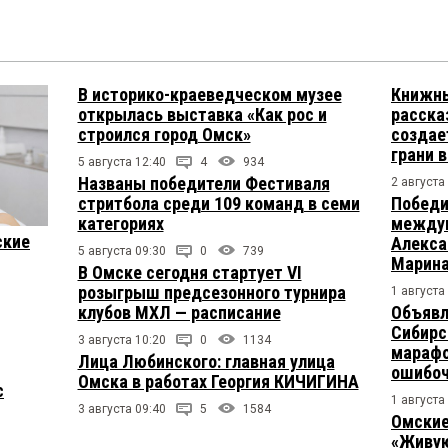
В историко-краеведческом музее
Книжны
открылась выставка «Как рос и
расска
строился город Омск»
создае
грани 
5 августа 12:40
4
934
Названы победители Фестиваля
2 августа
стритбола среди 109 команд в семи
Победи
категориях
междун
ские
Алекса
5 августа 09:30
0
739
Марина
В Омске сегодня стартует VI
розыгрыш предсезонного турнира
1 августа
клубов МХЛ — расписание
Объявл
Сибирс
3 августа 10:20
0
1134
марафо
Лица Любинского: главная улица
ошибо
Омска в работах Георгия КИЧИГИНА
с
1 августа
3 августа 09:40
5
1584
Омские
«Живую