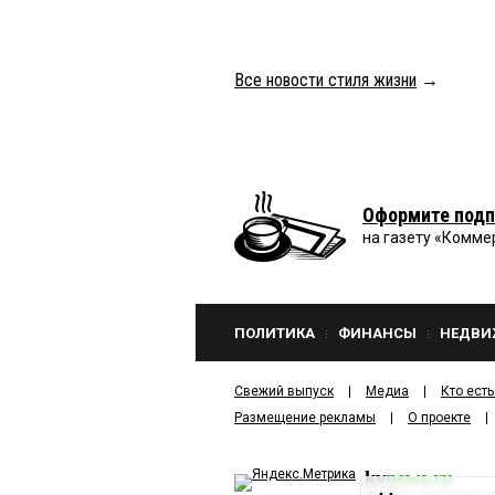
Все новости стиля жизни
→
Оформите подп
на газету «Комме
ПОЛИТИКА
ФИНАНСЫ
НЕДВИ
Свежий выпуск
Медиа
Кто есть
Размещение рекламы
О проекте
kv
news.ru