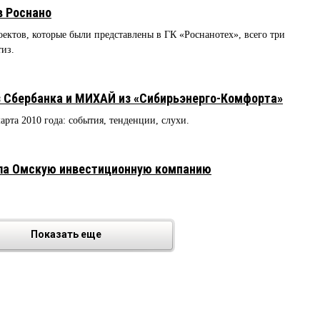
в Роснано
ктов, которые были представлены в ГК «Роснанотех», всего три
тиз.
з Сбербанка и МИХАЙ из «Сибирьэнерго-Комфорта»
марта 2010 года: события, тенденции, слухи.
ла Омскую инвестиционную компанию
Показать еще