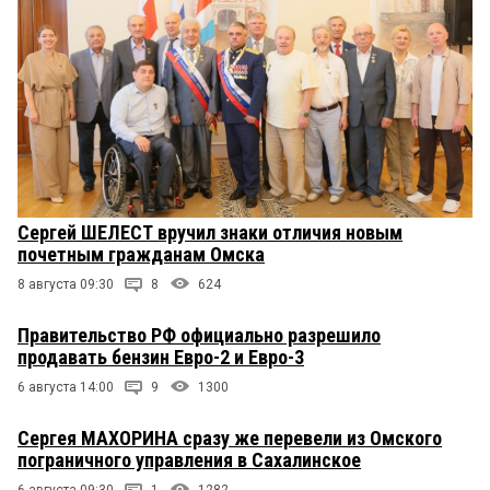
Сергей ШЕЛЕСТ вручил знаки отличия новым
почетным гражданам Омска
8 августа 09:30
8
624
Правительство РФ официально разрешило
продавать бензин Евро-2 и Евро-3
6 августа 14:00
9
1300
Сергея МАХОРИНА сразу же перевели из Омского
пограничного управления в Сахалинское
6 августа 09:30
1
1282