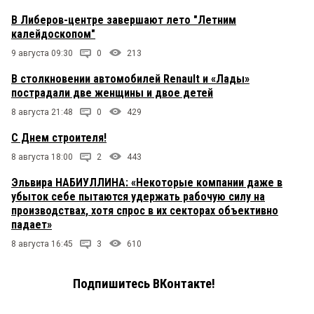
В Либеров-центре завершают лето "Летним
калейдоскопом"
9 августа 09:30
0
213
В столкновении автомобилей Renault и «Лады»
пострадали две женщины и двое детей
8 августа 21:48
0
429
С Днем строителя!
8 августа 18:00
2
443
Эльвира НАБИУЛЛИНА: «Некоторые компании даже в
убыток себе пытаются удержать рабочую силу на
производствах, хотя спрос в их секторах объективно
падает»
8 августа 16:45
3
610
Подпишитесь ВКонтакте!