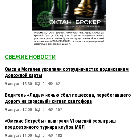
СВЕЖИЕ НОВОСТИ
Омск и Могилев укрепили сотрудничество подписанием
дорожной карты
9 августа 13:30
0
62
Водитель «Лады» ночью сбил пешехода, перебегавшего
дорогу на «красный» сигнал светофора
9 августа 12:00
0
157
«Омские Ястребы» выиграли VI омский розыгрыш
предсезонного турнира клубов МХЛ
9 августа 11:00
0
182