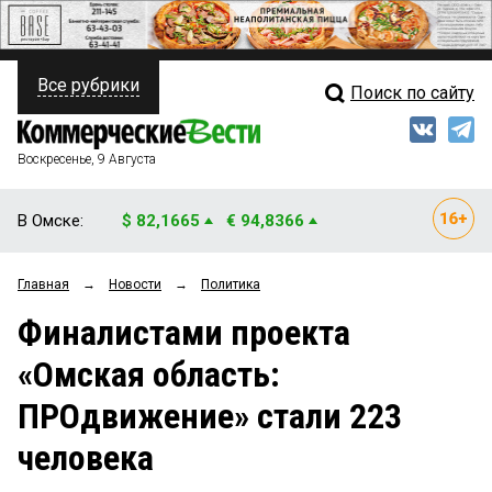
Все рубрики
Поиск по сайту
ПОЛИТИКА
Свежий выпуск
Медиа
ФИНАНСЫ
Воскресенье, 9 Августа
Кто есть кто
НЕДВИЖИМОСТЬ
В Омске:
$ 82,1665
€ 94,8366
Интервью
БИЗНЕС
Главная
→
Новости
→
Политика
Мнения
ОБЩЕСТВО
Финалистами проекта
Рейтинги
ЗАКОН
«Омская область:
Блоги
НОВОСТИ КОМПАНИЙ
ПРОдвижение» стали 223
Архив
ПРОИСШЕСТВИЯ
человека