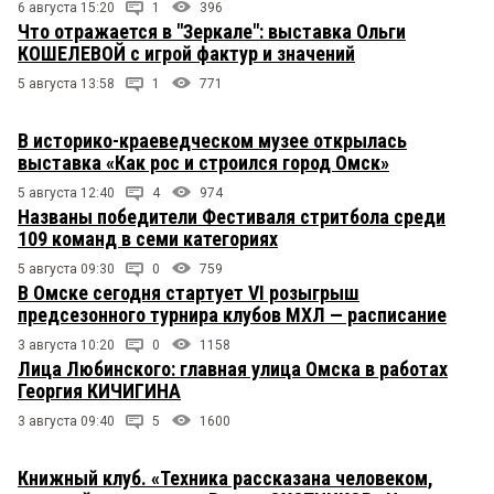
6 августа 15:20
1
396
Что отражается в "Зеркале": выставка Ольги
КОШЕЛЕВОЙ с игрой фактур и значений
5 августа 13:58
1
771
В историко-краеведческом музее открылась
выставка «Как рос и строился город Омск»
5 августа 12:40
4
974
Названы победители Фестиваля стритбола среди
109 команд в семи категориях
5 августа 09:30
0
759
В Омске сегодня стартует VI розыгрыш
предсезонного турнира клубов МХЛ — расписание
3 августа 10:20
0
1158
Лица Любинского: главная улица Омска в работах
Георгия КИЧИГИНА
3 августа 09:40
5
1600
Книжный клуб. «Техника рассказана человеком,