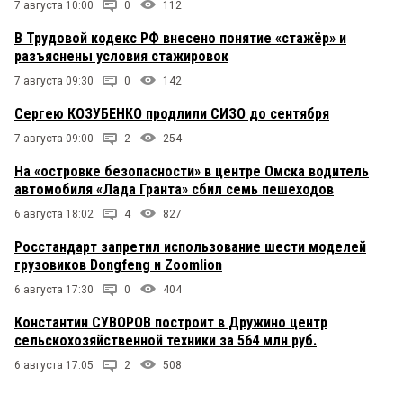
7 августа 10:00
0
112
В Трудовой кодекс РФ внесено понятие «стажёр» и
разъяснены условия стажировок
7 августа 09:30
0
142
Сергею КОЗУБЕНКО продлили СИЗО до сентября
7 августа 09:00
2
254
На «островке безопасности» в центре Омска водитель
автомобиля «Лада Гранта» сбил семь пешеходов
6 августа 18:02
4
827
Росстандарт запретил использование шести моделей
грузовиков Dongfeng и Zoomlion
6 августа 17:30
0
404
Константин СУВОРОВ построит в Дружино центр
сельскохозяйственной техники за 564 млн руб.
6 августа 17:05
2
508