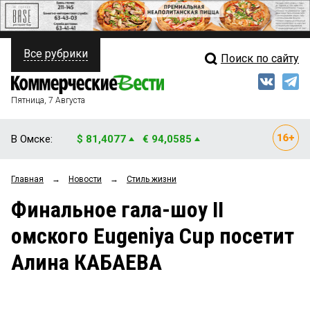
Все рубрики
Поиск по сайту
ПОЛИТИКА
Свежий выпуск
Медиа
ФИНАНСЫ
Пятница, 7 Августа
Кто есть кто
НЕДВИЖИМОСТЬ
В Омске:
$ 81,4077
€ 94,0585
Интервью
БИЗНЕС
Главная
→
Новости
→
Стиль жизни
Мнения
ОБЩЕСТВО
Финальное гала-шоу II
Рейтинги
ЗАКОН
омского Eugeniya Cup посетит
Блоги
НОВОСТИ КОМПАНИЙ
Алина КАБАЕВА
Архив
ПРОИСШЕСТВИЯ
СТИЛЬ ЖИЗНИ