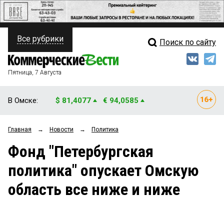
Все рубрики
Поиск по сайту
ПОЛИТИКА
Свежий выпуск
Медиа
ФИНАНСЫ
Пятница, 7 Августа
Кто есть кто
НЕДВИЖИМОСТЬ
В Омске:
$ 81,4077
€ 94,0585
Интервью
БИЗНЕС
Главная
→
Новости
→
Политика
Мнения
ОБЩЕСТВО
Фонд "Петербургская
Рейтинги
ЗАКОН
политика" опускает Омскую
Блоги
НОВОСТИ КОМПАНИЙ
область все ниже и ниже
Архив
ПРОИСШЕСТВИЯ