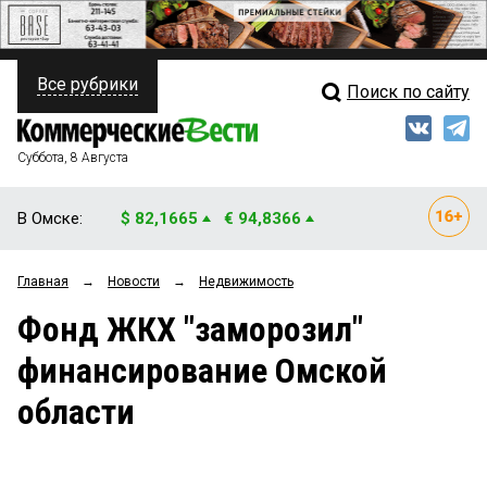
Все рубрики
Поиск по сайту
ПОЛИТИКА
Свежий выпуск
Медиа
ФИНАНСЫ
Суббота, 8 Августа
Кто есть кто
НЕДВИЖИМОСТЬ
В Омске:
$ 82,1665
€ 94,8366
Интервью
БИЗНЕС
Главная
→
Новости
→
Недвижимость
Мнения
ОБЩЕСТВО
Фонд ЖКХ "заморозил"
Рейтинги
ЗАКОН
финансирование Омской
Блоги
НОВОСТИ КОМПАНИЙ
области
Архив
ПРОИСШЕСТВИЯ