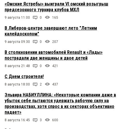
«Омские Ястребы» выиграли VI омский розыгрыш
предсезонного турнира клубов МХЛ
9 августа 11:00
0
165
В Либеров-центре завершают лето "Летним
калейдоскопом"
9 августа 09:30
0
207
В столкновении автомобилей Renault и «Лады»
пострадали две женщины и двое детей
8 августа 21:48
0
421
С Днем строителя!
8 августа 18:00
2
437
Эльвира НАБИУЛЛИНА: «Некоторые компании даже в
убыток себе пытаются удержать рабочую силу на
производствах, хотя спрос в их секторах объективно
падает»
8 августа 16:45
3
600