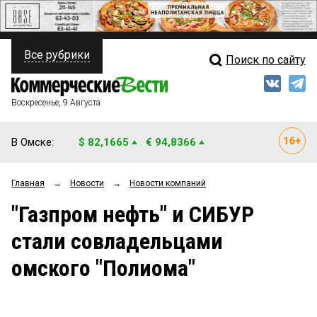
Все рубрики
Поиск по сайту
ПОЛИТИКА
Свежий выпуск
Медиа
ФИНАНСЫ
Воскресенье, 9 Августа
Кто есть кто
НЕДВИЖИМОСТЬ
В Омске:
$ 82,1665
€ 94,8366
Интервью
БИЗНЕС
Главная
→
Новости
→
Новости компаний
Мнения
ОБЩЕСТВО
"Газпром нефть" и СИБУР
Рейтинги
ЗАКОН
стали совладельцами
Блоги
НОВОСТИ КОМПАНИЙ
омского "Полиома"
Архив
ПРОИСШЕСТВИЯ