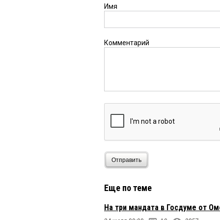
лучшем смысле этого 
Имя
лицо, не сломался. Со
стоит. Рад за него. П
Комментарий
Омич
14 ноября 2025 в 1
Виктор толковый чинов
Отправить
Еще по теме
На три мандата в Госдуме от О