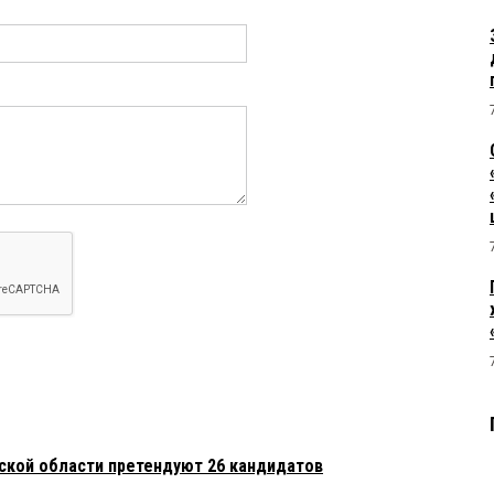
слова). Достойно прошёл ряд нелегких испытаний. Сохранил
хранил безусловную личную порядочность. А это дорогого
оздравляю.
7:07:
ник — редкость не только в России.
мской области претендуют 26 кандидатов