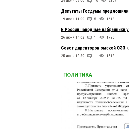
24 июля 09:00
10
2857
Депутаты Госдумы предложили 
19 июля 11:00
5
1618
В России народные избранники 
26 июня 14:02
1
1790
Совет директоров омской ОЭЗ «
25 июня 12:30
1
1513
ПОЛИТИКА