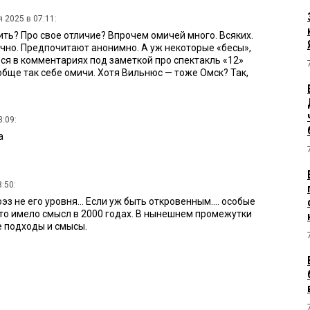
 2025 в 07:11:
ть? Про свое отличие? Впрочем омичей много. Всяких.
очно. Предпочитают анонимно. А уж некоторые «бесы»,
я в комментариях под заметкой про спектакль «12»
обще так себе омичи. Хотя Вильнюс — тоже Омск? Так,
3:09:
а
:50:
эз не его уровня... Если уж быть откровенным.... особые
то имело смысл в 2000 годах. В нынешнем промежутки
 подходы и смысы.
 2025 в 18:39:
м. Знаю Виктора Юрьевича лет 25. Ещё со времени совместной
е недвижимости администрации Омска. На моих глазах он
ал в земельно-имущественных отношениях, и как чиновник (в