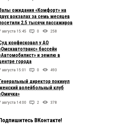
Залы ожидания «Комфорт» на
двух вокзалах за семь месяцев
посетили 2,5 тысячи пассажиров
7 августа 15:45
0
258
Суд конфисковал у АО
«Омскавтотранс» бассейн
«Автомобилист» и землю в
центре города
7 августа 15:01
0
493
Генеральный директор покинул
женский волейбольный клуб
«Омичка»
7 августа 14:00
2
378
Подпишитесь ВКонтакте!