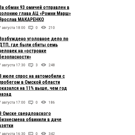
За обман 93 омичей отправлен в
колонию глава АЦ «Ромни Марш»
Ярослав МАКАРЕНКО
7 августа 18:00
0
210
Возбуждено уголовное дело по
ДТП, где были сбиты семь
человек на «островке
безопасности»
7 августа 17:30
3
248
В июле спрос на автомобили с
пробегом в Омской области
оказался на 11% выше, чем год
назад
7 августа 17:00
0
186
В Омске свердловского
бизнесмена обвинили в даче
взятки
7 августа 16:30
0
342