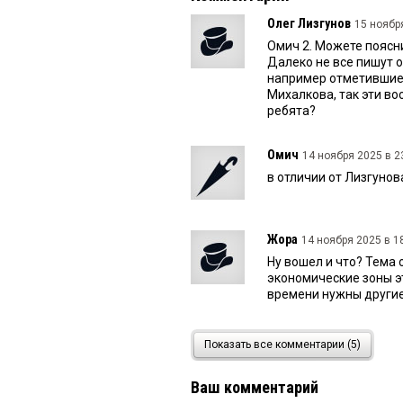
Олег Лизгунов
15 ноября
Омич 2. Можете поясни
Далеко не все пишут 
например отметившиес
Михалкова, так эти во
ребята?
Омич
14 ноября 2025 в 2
в отличии от Лизгунов
Жора
14 ноября 2025 в 18
Ну вошел и что? Тема о
экономические зоны э
времени нужны другие
Олег Лизгунов
14 ноября
Показать все комментарии (5)
Да, согласен с омичо
работы в Департамент
Ваш комментарий
рос и как профессион