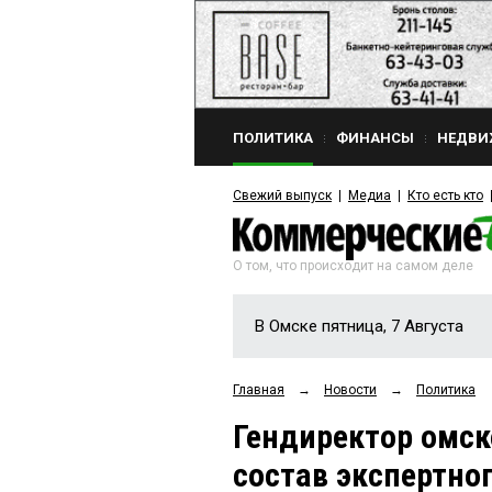
ПОЛИТИКА
ФИНАНСЫ
НЕДВИ
Свежий выпуск
Медиа
Кто есть кто
О том, что происходит на самом деле
В Омске пятница, 7 Августа
Главная
→
Новости
→
Политика
Гендиректор омск
состав экспертно