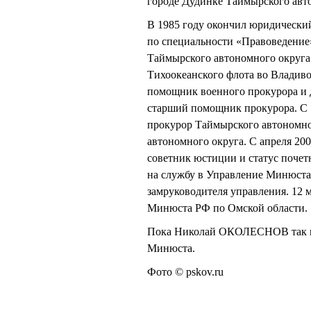
городе Дудинке Таймырского авт
В 1985 году окончил юридический
по специальности «Правоведение»
Таймырского автономного округа.
Тихоокеанского флота во Владиво
помощник военного прокурора и д
старший помощник прокурора. С
прокурор Таймырского автономно
автономного округа. С апреля 20
советник юстиции и статус почет
на службу в Управление Минюста 
замруководителя управления. 12 
Минюста РФ по Омской области.
Пока Николай ОКОЛЕСНОВ так и з
Минюста.
Фото © pskov.ru