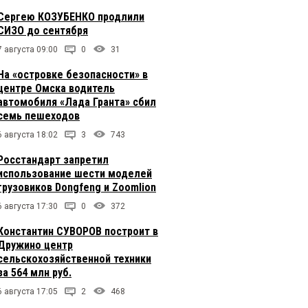
Сергею КОЗУБЕНКО продлили
СИЗО до сентября
7 августа 09:00
0
31
На «островке безопасности» в
центре Омска водитель
автомобиля «Лада Гранта» сбил
семь пешеходов
6 августа 18:02
3
743
Росстандарт запретил
использование шести моделей
грузовиков Dongfeng и Zoomlion
6 августа 17:30
0
372
Константин СУВОРОВ построит в
Дружино центр
сельскохозяйственной техники
за 564 млн руб.
6 августа 17:05
2
468