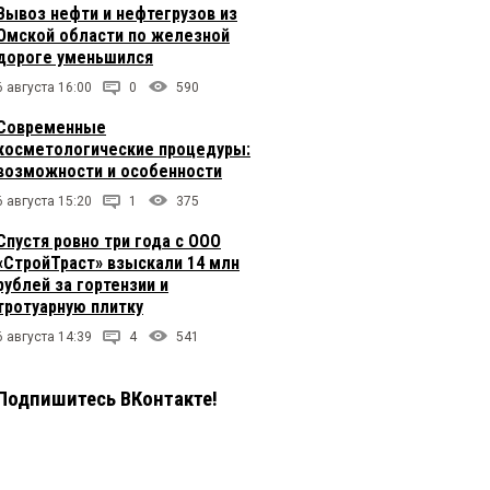
Вывоз нефти и нефтегрузов из
Омской области по железной
дороге уменьшился
6 августа 16:00
0
590
Современные
косметологические процедуры:
возможности и особенности
6 августа 15:20
1
375
Спустя ровно три года с ООО
«СтройТраст» взыскали 14 млн
рублей за гортензии и
тротуарную плитку
6 августа 14:39
4
541
Подпишитесь ВКонтакте!