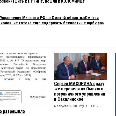
дозвонившись к ПУТИНУ, пошли к КОЛОМИЙЦУ
Управления Минюста РФ по Омской области:«Омская
егионов, не готова еще содержать бесплатные юрбюро»
Сергея МАХОРИНА сразу
же перевели из Омского
пограничного управления
в Сахалинское
6 августа 09:30
1
736
о разрешило