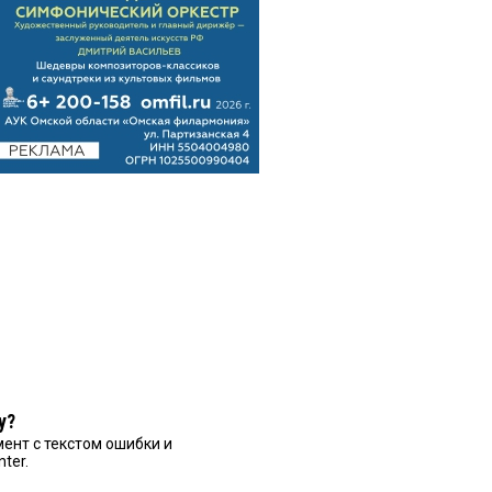
у?
ент с текстом ошибки и
nter.