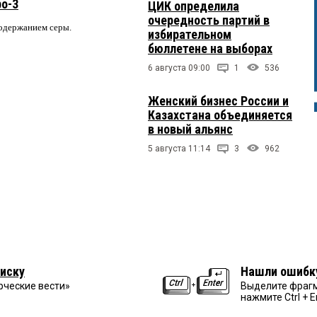
ро-3
ЦИК определила
очередность партий в
содержанием серы.
избирательном
бюллетене на выборах
6 августа 09:00
1
536
Женский бизнес России и
Казахстана объединяется
в новый альянс
5 августа 11:14
3
962
иску
Нашли ошибк
рческие вести»
Выделите фрагм
нажмите Ctrl + E