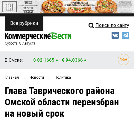
Все рубрики
Поиск по сайту
ПОЛИТИКА
Свежий выпуск
Медиа
ФИНАНСЫ
Суббота, 8 Августа
Кто есть кто
НЕДВИЖИМОСТЬ
В Омске:
$ 82,1665
€ 94,8366
Интервью
БИЗНЕС
Главная
→
Новости
→
Политика
Мнения
ОБЩЕСТВО
Глава Таврического района
Рейтинги
ЗАКОН
Омской области переизбран
Блоги
НОВОСТИ КОМПАНИЙ
на новый срок
Архив
ПРОИСШЕСТВИЯ