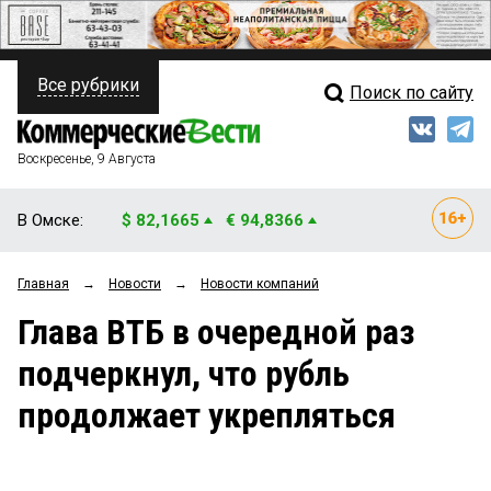
Все рубрики
Поиск по сайту
ПОЛИТИКА
Свежий выпуск
Медиа
ФИНАНСЫ
Воскресенье, 9 Августа
Кто есть кто
НЕДВИЖИМОСТЬ
В Омске:
$ 82,1665
€ 94,8366
Интервью
БИЗНЕС
Главная
→
Новости
→
Новости компаний
Мнения
ОБЩЕСТВО
Глава ВТБ в очередной раз
Рейтинги
ЗАКОН
подчеркнул, что рубль
Блоги
НОВОСТИ КОМПАНИЙ
продолжает укрепляться
Архив
ПРОИСШЕСТВИЯ