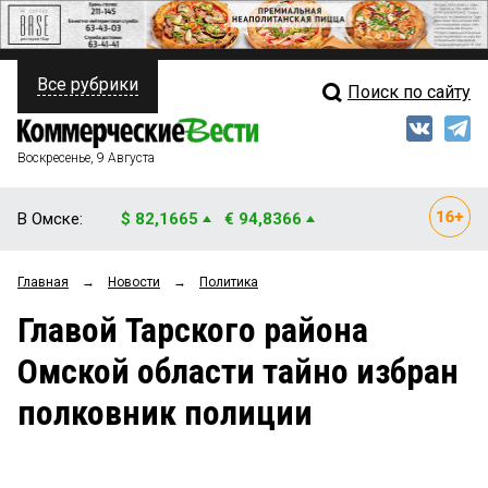
Все рубрики
Поиск по сайту
ПОЛИТИКА
Свежий выпуск
Медиа
ФИНАНСЫ
Воскресенье, 9 Августа
Кто есть кто
НЕДВИЖИМОСТЬ
В Омске:
$ 82,1665
€ 94,8366
Интервью
БИЗНЕС
Главная
→
Новости
→
Политика
Мнения
ОБЩЕСТВО
Главой Тарского района
Рейтинги
ЗАКОН
Омской области тайно избран
Блоги
НОВОСТИ КОМПАНИЙ
полковник полиции
Архив
ПРОИСШЕСТВИЯ