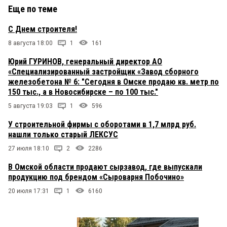
Еще по теме
С Днем строителя!
8 августа 18:00
1
161
Юрий ГУРИНОВ, генеральный директор АО
«Специализированный застройщик «Завод сборного
железобетона № 6: "Сегодня в Омске продаю кв. метр по
150 тыс., а в Новосибирске – по 100 тыс."
5 августа 19:03
1
596
У строительной фирмы с оборотами в 1,7 млрд руб.
нашли только старый ЛЕКСУС
27 июля 18:10
2
2286
В Омской области продают сырзавод, где выпускали
продукцию под брендом «Сыроварня Побочино»
20 июля 17:31
1
6160