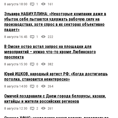
8 августа 18:00
1
161
Эльвира НАБИУЛЛИНА: «Некоторые компании даже в
убыток себе пытаются удержать рабочую силу на
производствах, хотя спрос в их секторах объективно
падает»
8 августа 16:45
1
222
В Омске остро встал запрос на площадки для
мероприятий – нужно что-то кроме Любинского
проспекта
8 августа 15:30
0
382
Юрий ИЦКОВ, народный артист РФ: «Когда достигаешь
потолка, становится неинтересно»
8 августа 14:00
0
264
Омичей поздравили с Днем города белорусы, казахи,
китайцы и жители российских регионов
8 августа 12:30
2
261