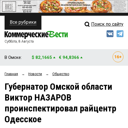
Все рубрики
Поиск по сайту
ПОЛИТИКА
Свежий выпуск
Медиа
ФИНАНСЫ
Суббота, 8 Августа
Кто есть кто
НЕДВИЖИМОСТЬ
В Омске:
$ 82,1665
€ 94,8366
Интервью
БИЗНЕС
Главная
→
Новости
→
Общество
Мнения
ОБЩЕСТВО
Губернатор Омской области
Рейтинги
ЗАКОН
Виктор НАЗАРОВ
Блоги
НОВОСТИ КОМПАНИЙ
проинспектировал райцентр
Архив
ПРОИСШЕСТВИЯ
Одесское