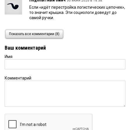
Подопытный омич
30 июня 2026 в 18:38:
Если «идёт перестройка логистических цепочек»,
то значит крышка. Эти социологи доведут до
самой ручки.
дервиш
30 июня 2026 в 13:13:
Показать все комментарии (8)
Прошу прощения, одно уточнение — «Ленинский
университет миллионов», вот так!
Ваш комментарий
Имя
дервиш
30 июня 2026 в 13:11:
Согласен с Александром, в те славные времена
была телевидении ещё одна удивительная
передача — «Университет миллионов», тогда её
Комментарий
никто не критиковал, коммунисты не понимали,
но смотрели, например мой покойный отец, если
сейчас кто-нибудь её найдёт — обязательно
посмотрите, особенно тогда, когда вам грустно
на душе или от вас ушла жена, хороший коньяк
или ром с прессованным мясом или мидиями в
остром соусе, получите незабываемое
удовлетворение, если вы понимаете, о чём это я.