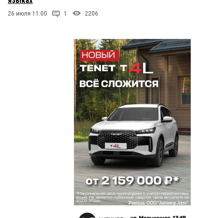
языках
VVV
30 июня 2026 в 09:59:
26 июля 11:00
1
2206
Искусственно созданный саботаж против
народа. Страна нефти, а продукт дорогой. Цена
растет, но бензина же от этого больше не станет!