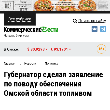
Все рубрики
Поиск по сайту
ПОЛИТИКА
Свежий выпуск
Медиа
ФИНАНСЫ
Четверг, 6 Августа
Кто есть кто
НЕДВИЖИМОСТЬ
В Омске:
$ 80,9293
€ 93,1901
Интервью
БИЗНЕС
Главная
→
Новости
→
Политика
Мнения
ОБЩЕСТВО
Губернатор сделал заявление
Рейтинги
ЗАКОН
по поводу обеспечения
Блоги
НОВОСТИ КОМПАНИЙ
Омской области топливом
Архив
ПРОИСШЕСТВИЯ