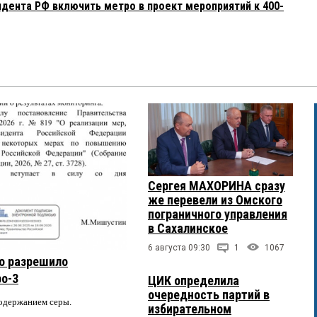
дента РФ включить метро в проект мероприятий к 400-
 12:28:
 бывает. Но не верю.
 2025 в 12:24:
, что по росту туристической привлекательности Омская
ка не планеты...вроде бы...надо бы у Шпиленко уточнить...но
Ну он, губернатор, еще не волшебник.Пока. Он только учится.
Сергея МАХОРИНА сразу
04:
же перевели из Омского
адь пашни под зерновые, потому что …»
пограничного управления
в Сахалинское
6 августа 09:30
1
1067
о разрешило
ря 2025 в 10:19:
ро-3
растягивая слова..не торопясь
ЦИК определила
очередность партий в
содержанием серы.
избирательном