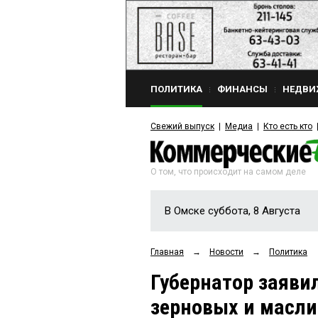
ПОЛИТИКА
ФИНАНСЫ
НЕДВИ
Свежий выпуск
Медиа
Кто есть кто
О том, что происходит на самом деле
В Омске суббота, 8 Августа
Главная
→
Новости
→
Политика
Губернатор заяви
зерновых и масл