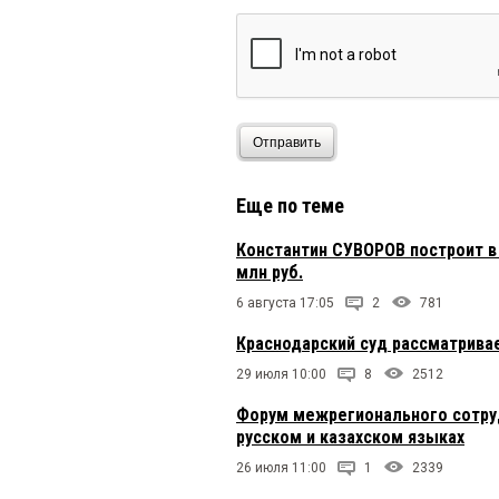
анон
27 ноября 2025 в 22
Seregas, а вы пойдите
верить начнете! работ
Иван
27 ноября 2025 в 21
Отправить
Ну к аграрному сектор
Еще по теме
За всех
27 ноября 2025 в 
Константин СУВОРОВ построит в
Правильное решение
млн руб.
6 августа 17:05
2
781
Краснодарский суд рассматрива
DM
27 ноября 2025 в 16:4
Урожай хороший — сла
29 июля 10:00
8
2512
Форум межрегионального сотруд
русском и казахском языках
бандерас
27 ноября 2025
26 июля 11:00
1
2339
видел только поля---н