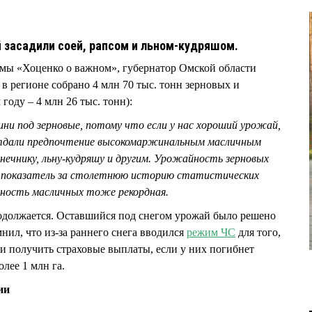
 засадили соей, рапсом и льном-кудряшом.
ммы «Хоценко о важном», губернатор Омской области
 регионе собрано 4 млн 70 тыс. тонн зерновых и
году – 4 млн 26 тыс. тонн):
ни под зерновые, потому что если у нас хороший урожай,
тдали предпочтение высокомаржинальным масличным
олнечнику, льну-кудряшу и другим. Урожайность зерновых
ий показатель за столетнюю историю статистических
ность масличных тоже рекордная.
одолжается. Оставшийся под снегом урожай было решено
ил, что из-за раннего снега вводился
режим ЧС
для того,
и получить страховые выплаты, если у них погибнет
олее 1 млн га.
ии