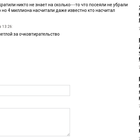
атили никто не знает на сколько---то что посеяли не убрали
о но 4 миллиона насчитали даже известно кто насчитал
 13:26:
метлой за очковтирательство
ноября 2025 в 00:54:
 да болота тописты…Куда воно усе девается? И почему цены
 23:35:
год. А раз в семь лет — это не прикол, а статистика. Такая
ного земледелия.
33:
все дорожает от плохой жизни... Если есть хороший урожай, то
ей жизни... Стало быть конечный результат работы — это
ры