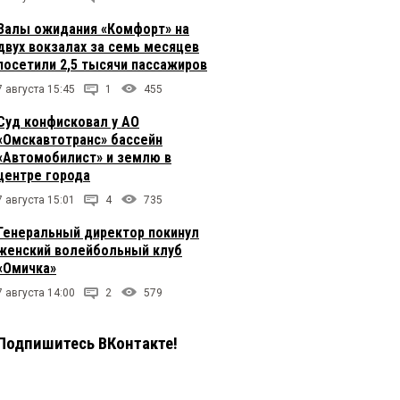
Залы ожидания «Комфорт» на
двух вокзалах за семь месяцев
посетили 2,5 тысячи пассажиров
7 августа 15:45
1
455
Суд конфисковал у АО
«Омскавтотранс» бассейн
«Автомобилист» и землю в
центре города
7 августа 15:01
4
735
Генеральный директор покинул
женский волейбольный клуб
«Омичка»
7 августа 14:00
2
579
Подпишитесь ВКонтакте!