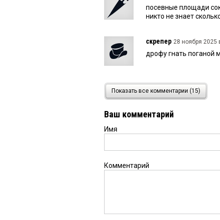
посевные площади сокр
никто не знает скольк
скрепер
28 ноября 2025 в
дрофу гнать поганой 
Подопытный омич
28 
Показать все комментарии (15)
Урожай у нас богатый,
растут?
Ваш комментарий
Имя
Seregas
27 ноября 2025 в
2анон: работаю каждый 
зона у нас — рискован
Комментарий
Али
27 ноября 2025 в 22:
Если нету урожая, то 
все дорожает от хорош
НИЗКИЕ ЦЕНЫ на това