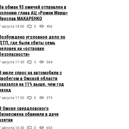
За обман 93 омичей отправлен в
колонию глава АЦ «Ромни Марш»
Ярослав МАКАРЕНКО
7 августа 18:00
0
456
Возбуждено уголовное дело по
ДТП, где были сбиты семь
человек на «островке
безопасности»
7 августа 17:30
3
584
В июле спрос на автомобили с
пробегом в Омской области
оказался на 11% выше, чем год
назад
7 августа 17:00
0
379
В Омске свердловского
бизнесмена обвинили в даче
взятки
7 августа 16:30
0
603