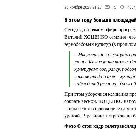
26 ноября 2025 21:26
15
4654
В этом году больше площадей
Сегодня, в прямом эфире програ
Виталий ХОЦЕНКО отметил, что в
зернобобовых культур (в прошлом 
– Мы уменьшили площадь паш
то и в Казахстане тоже. О
культурам: сое, рапсу, подс
составила 23,6 ц/га – лучш
наблюдений региона. Урожай
При этом уборочная кампания пр
собрать весной. ХОЦЕНКО напомн
чтобы сельхозпроизводители могл
урожай. В регионе застраховано б
Фото © стоп-кадр телетрансляц