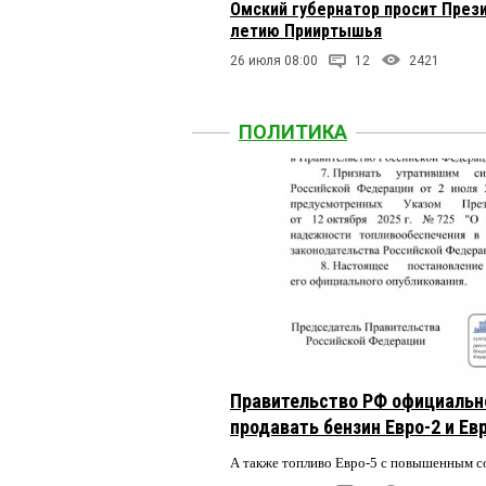
Омский губернатор просит Прези
летию Прииртышья
Seregas
27 ноября 2025 в
26 июля 08:00
12
2421
Раз в семь лет и у нас
ПОЛИТИКА
Олег Лизгунов
27 ноября
При этом сказано было
область — впереди...по
впереди России всей. 
То ли еще будет.
Они
27 ноября 2025 в 12:
«– Мы уменьшили площ
лев николаевич
Правительство РФ официальн
27 нояб
продавать бензин Евро-2 и Ев
врать надо медленно..
А также топливо Евро-5 с повышенным 