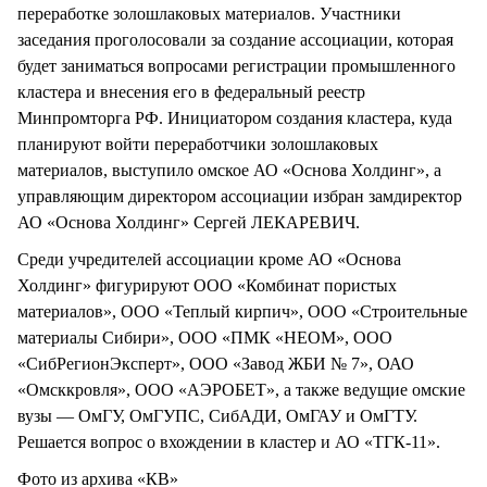
переработке золошлаковых материалов. Участники
заседания проголосовали за создание ассоциации, которая
будет заниматься вопросами регистрации промышленного
кластера и внесения его в федеральный реестр
Минпромторга РФ. Инициатором создания кластера, куда
планируют войти переработчики золошлаковых
материалов, выступило омское АО «Основа Холдинг», а
управляющим директором ассоциации избран замдиректор
АО «Основа Холдинг» Сергей ЛЕКАРЕВИЧ.
Среди учредителей ассоциации кроме АО «Основа
Холдинг» фигурируют ООО «Комбинат пористых
материалов», ООО «Теплый кирпич», ООО «Строительные
материалы Сибири», ООО «ПМК «НЕОМ», ООО
«СибРегионЭксперт», ООО «Завод ЖБИ № 7», ОАО
«Омсккровля», ООО «АЭРОБЕТ», а также ведущие омские
вузы — ОмГУ, ОмГУПС, СибАДИ, ОмГАУ и ОмГТУ.
Решается вопрос о вхождении в кластер и АО «ТГК-11».
Фото из архива «КВ»