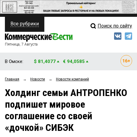
Все рубрики
Поиск по сайту
ПОЛИТИКА
Свежий выпуск
Медиа
ФИНАНСЫ
Пятница, 7 Августа
Кто есть кто
НЕДВИЖИМОСТЬ
В Омске:
$ 81,4077
€ 94,0585
Интервью
БИЗНЕС
Главная
→
Новости
→
Новости компаний
Мнения
ОБЩЕСТВО
Холдинг семьи АНТРОПЕНКО
Рейтинги
ЗАКОН
подпишет мировое
Блоги
НОВОСТИ КОМПАНИЙ
соглашение со своей
Архив
ПРОИСШЕСТВИЯ
«дочкой» СИБЭК