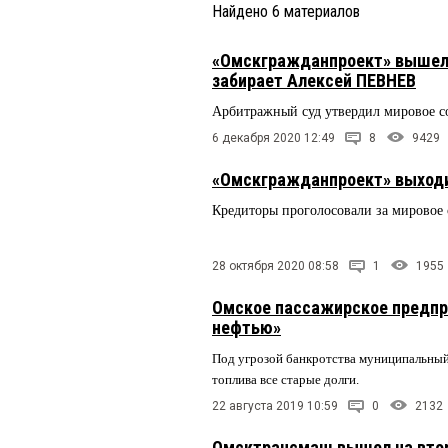
Найдено
6
материалов
«Омскгражданпроект» вышел и
забирает Алексей ПЕВНЕВ
Арбитражный суд утвердил мировое с
6 декабря 2020 12:49
8
9429
«Омскгражданпроект» выходи
Кредиторы проголосовали за мировое
28 октября 2020 08:58
1
1955
Омское пассажирское предпри
нефтью»
Под угрозой банкротства муниципальный
топлива все старые долги.
22 августа 2019 10:59
0
2132
Омсктрансмаш вышел на вто