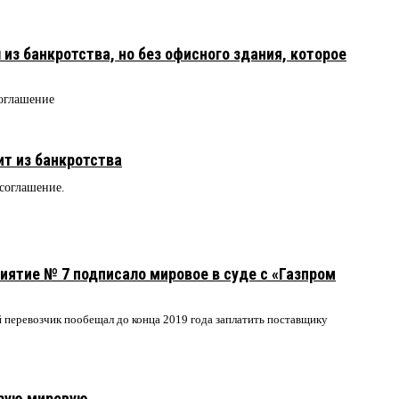
з банкротства, но без офисного здания, которое
оглашение
т из банкротства
 соглашение.
ятие № 7 подписало мировое в суде с «Газпром
 перевозчик пообещал до конца 2019 года заплатить поставщику
рую мировую