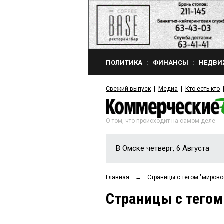
ПОЛИТИКА
ФИНАНСЫ
НЕДВИ
Свежий выпуск
Медиа
Кто есть кто
О том, что происходит на самом деле
В Омске четверг, 6 Августа
Главная
→
Страницы c тегом "миров
Страницы c тегом