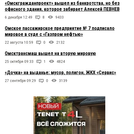
«Омскгражданпроект» вышел из банкротства, но без
офисного здания, которое забирает Алексей ПЕВНЕВ
6 декабря 12:49
8
9433
Омское пассажирское предприятие № 7 подписало
мировое в суде с «Газпром нефтью»
22 августа 10:59
0
2132
Омсктрансмаш вышел на вторую мировую
25 октября 09:33
1
4824
«Дочка» на выданье: мусор, полигон, ЖКХ «Сервис»
27 сентября 09:29
0
3139