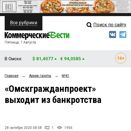
Все рубрики
Поиск по сайту
ПОЛИТИКА
Свежий выпуск
Медиа
ФИНАНСЫ
Пятница, 7 Августа
Кто есть кто
НЕДВИЖИМОСТЬ
В Омске:
$ 81,4077
€ 94,0585
Интервью
БИЗНЕС
Главная
→
Архив газеты
→
№41
Мнения
ОБЩЕСТВО
«Омскгражданпроект»
Рейтинги
ЗАКОН
выходит из банкротства
Блоги
НОВОСТИ КОМПАНИЙ
Архив
ПРОИСШЕСТВИЯ
28 октября 2020 08:58
1
1956