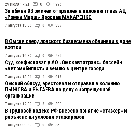
29 июля 17:21
0
1996
За обман 93 омичей отправлен в колонию глава АЦ
«Ромни Марш» Ярослав МАКАРЕНКО
7 августа 18:00
0
337
В Омске свердловского бизнесмена обвинили в даче
взятки
7 августа 16:30
0
475
Суд конфисковал у АО «Омскавтотранс» бассейн
«Автомобилист» и землю в центре города
7 августа 15:01
4
613
Омский облсуд арестовал и отправил в колонию
ПЫЖОВА и РЫГАЕВА по делу о запрещенной
организации
7 августа 12:00
3
393
В Трудовой кодекс РФ внесено понятие «стажёр» и
разъяснены условия стажировок
7 августа 09:30
0
353