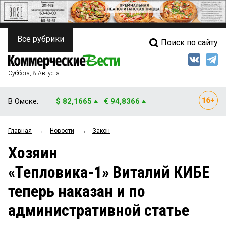
Все рубрики
Поиск по сайту
ПОЛИТИКА
Свежий выпуск
Медиа
ФИНАНСЫ
Суббота, 8 Августа
Кто есть кто
НЕДВИЖИМОСТЬ
В Омске:
$ 82,1665
€ 94,8366
Интервью
БИЗНЕС
Главная
→
Новости
→
Закон
Мнения
ОБЩЕСТВО
Хозяин
Рейтинги
ЗАКОН
«Тепловика-1» Виталий КИБЕ
Блоги
НОВОСТИ КОМПАНИЙ
теперь наказан и по
Архив
ПРОИСШЕСТВИЯ
административной статье