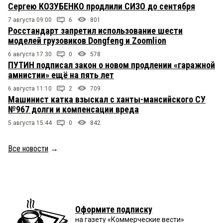
Сергею КОЗУБЕНКО продлили СИЗО до сентября
7 августа 09:00
6
801
Росстандарт запретил использование шести
моделей грузовиков Dongfeng и Zoomlion
6 августа 17:30
0
578
ПУТИН подписал закон о новом продлении «гаражной
амнистии» ещё на пять лет
6 августа 11:10
2
709
Машинист катка взыскал с ханты-мансийского СУ
№967 долги и компенсации вреда
5 августа 15:44
0
842
Все новости
→
Оформите подписку
на газету «Коммерческие вести»