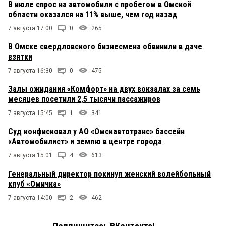
В июле спрос на автомобили с пробегом в Омской
области оказался на 11% выше, чем год назад
7 августа 17:00
0
265
В Омске свердловского бизнесмена обвинили в даче
взятки
7 августа 16:30
0
475
Залы ожидания «Комфорт» на двух вокзалах за семь
месяцев посетили 2,5 тысячи пассажиров
7 августа 15:45
1
341
Суд конфисковал у АО «Омскавтотранс» бассейн
«Автомобилист» и землю в центре города
7 августа 15:01
4
613
Генеральный директор покинул женский волейбольный
клуб «Омичка»
7 августа 14:00
2
462