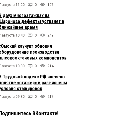
7 августа 11:20
0
197
В двух многоэтажках на
Шаронова дефекты устранят в
ближайшее время
7 августа 10:40
0
249
«Омский каучук» обновил
оборудование производства
высокооктановых компонентов
7 августа 10:00
0
214
В Трудовой кодекс РФ внесено
понятие «стажёр» и разъяснены
условия стажировок
7 августа 09:30
0
217
Подпишитесь ВКонтакте!