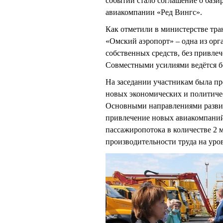
событий стало соглашение о бази
авиакомпании «Ред Вингс».
Как отметили в министерстве тра
«Омский аэропорт» – одна из орг
собственных средств, без привле
Совместными усилиями ведётся б
На заседании участникам была пре
новых экономических и политичес
Основными направлениями развит
привлечение новых авиакомпаний
пассажиропотока в количестве 2 
производительности труда на уро