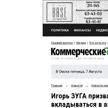
ПОЛИТИКА
ФИНАНСЫ
НЕДВИ
Свежий выпуск
Медиа
Кто есть кто
О том, что происходит на самом деле
В Омске пятница, 7 Августа
Главная
→
Новости
→
Новости ко
Игорь ЗУГА призв
вкладываться в 