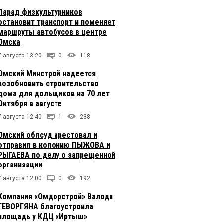
Парад физкультурников
остановит транспорт и поменяет
маршруты автобусов в центре
Омска
7 августа 13:20
0
118
Омский Минстрой надеется
возобновить строительство
дома для дольщиков на 70 лет
Октября в августе
7 августа 12:40
1
238
Омский облсуд арестовал и
отправил в колонию ПЫЖОВА и
РЫГАЕВА по делу о запрещенной
организации
7 августа 12:00
0
192
Компания «Омдорстрой» Валоди
ГЕВОРГЯНА благоустроила
площадь у КДЦ «Иртыш»