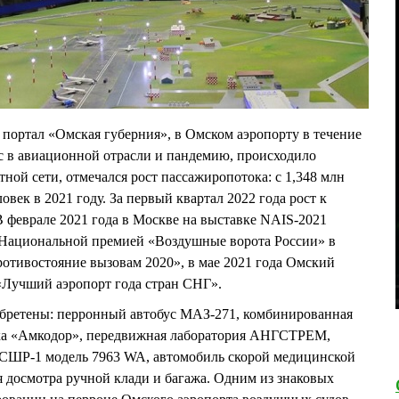
портал «Омская губерния», в Омском аэропорту в течение
ис в авиационной отрасли и пандемию, происходило
ной сети, отмечался рост пассажиропотока: с 1,348 млн
ловек в 2021 году. За первый квартал 2022 года рост к
В феврале 2021 года в Москве на выставке NAIS-2021
Национальной премией «Воздушные ворота России» в
отивостояние вызовам 2020», в мае 2021 года Омский
«Лучший аэропорт года стран СНГ».
обретены: перронный автобус МАЗ-271, комбинированная
ика «Амкодор», передвижная лаборатория АНГСТРЕМ,
СШР-1 модель 7963 WA, автомобиль скорой медицинской
осмотра ручной клади и багажа. Одним из знаковых