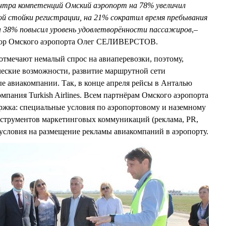
нтра компетенций Омский аэропорт на 78% увеличил
ой стойки регистрации, на 21% сократил время пребывания
а 38% повысил уровень удовлетворённости пассажиров
,–
тор Омского аэропорта Олег СЕЛИВЕРСТОВ.
тмечают немалый спрос на авиаперевозки, поэтому,
ческие возможности, развитие маршрутной сети
е авиакомпании. Так, в конце апреля рейсы в Анталью
мпания Turkish Airlines. Всем партнёрам Омского аэропорта
ржка: специальные условия по аэропортовому и наземному
струментов маркетинговых коммуникаций (реклама, PR,
условия на размещение рекламы авиакомпаний в аэропорту.