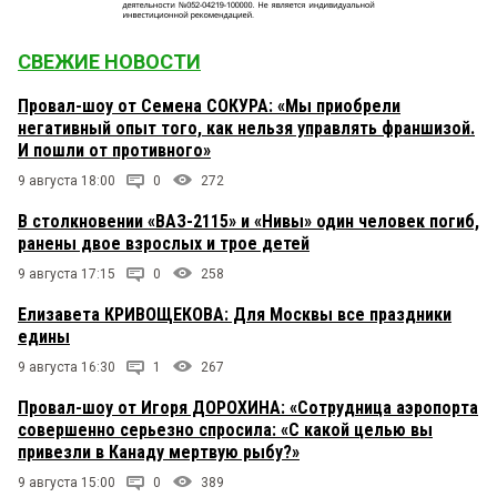
СВЕЖИЕ НОВОСТИ
Провал-шоу от Семена СОКУРА: «Мы приобрели
негативный опыт того, как нельзя управлять франшизой.
И пошли от противного»
9 августа 18:00
0
272
В столкновении «ВАЗ-2115» и «Нивы» один человек погиб,
ранены двое взрослых и трое детей
9 августа 17:15
0
258
Елизавета КРИВОЩЕКОВА: Для Москвы все праздники
едины
9 августа 16:30
1
267
Провал-шоу от Игоря ДОРОХИНА: «Сотрудница аэропорта
совершенно серьезно спросила: «С какой целью вы
привезли в Канаду мертвую рыбу?»
9 августа 15:00
0
389