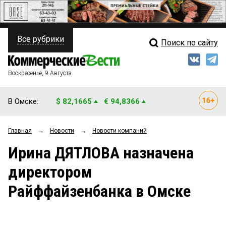
Все рубрики
Поиск по сайту
ПОЛИТИКА
Свежий выпуск
Медиа
ФИНАНСЫ
Воскресенье, 9 Августа
Кто есть кто
НЕДВИЖИМОСТЬ
В Омске:
$ 82,1665
€ 94,8366
Интервью
БИЗНЕС
Главная
→
Новости
→
Новости компаний
Мнения
ОБЩЕСТВО
Ирина ДЯТЛОВА назначена
Рейтинги
ЗАКОН
директором
Блоги
НОВОСТИ КОМПАНИЙ
Райффайзенбанка в Омске
Архив
ПРОИСШЕСТВИЯ