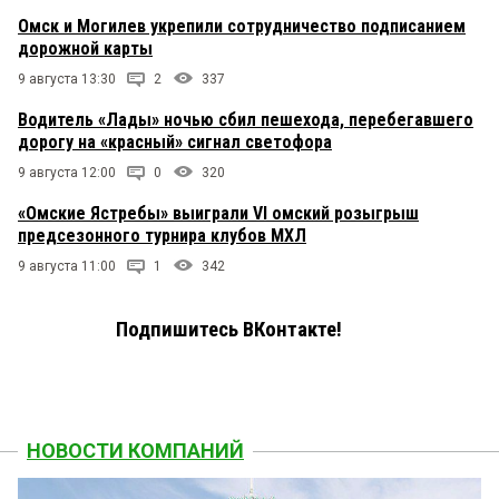
Омск и Могилев укрепили сотрудничество подписанием
дорожной карты
9 августа 13:30
2
337
Водитель «Лады» ночью сбил пешехода, перебегавшего
дорогу на «красный» сигнал светофора
9 августа 12:00
0
320
«Омские Ястребы» выиграли VI омский розыгрыш
предсезонного турнира клубов МХЛ
9 августа 11:00
1
342
Подпишитесь ВКонтакте!
НОВОСТИ КОМПАНИЙ