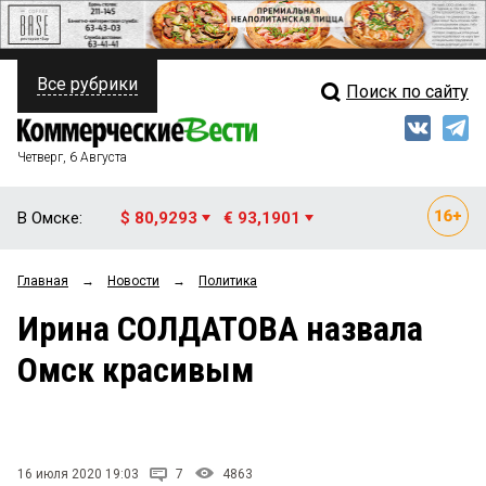
Все рубрики
Поиск по сайту
ПОЛИТИКА
Свежий выпуск
Медиа
ФИНАНСЫ
Четверг, 6 Августа
Кто есть кто
НЕДВИЖИМОСТЬ
В Омске:
$ 80,9293
€ 93,1901
Интервью
БИЗНЕС
Главная
→
Новости
→
Политика
Мнения
ОБЩЕСТВО
Ирина СОЛДАТОВА назвала
Рейтинги
ЗАКОН
Омск красивым
Блоги
НОВОСТИ КОМПАНИЙ
Архив
ПРОИСШЕСТВИЯ
16 июля 2020 19:03
7
4863