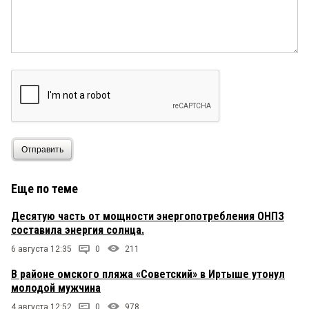
омчанец
17 июля 2020 в 06:46:
Очень смешно: «красивый город, чистый воздух,
Иртыш», она просто прикалывается.
Александр
16 июля 2020 в 22:17:
Пора домой И.Г.,поболтала и хватит.
Отправить
Еще по теме
Десятую часть от мощности энергопотребления ОНПЗ
составила энергия солнца.
6 августа 12:35
0
211
В районе омского пляжа «Советский» в Иртыше утонул
молодой мужчина
4 августа 12:52
0
978