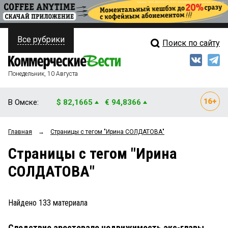
Все рубрики
Поиск по сайту
ПОЛИТИКА
Свежий выпуск
Медиа
ФИНАНСЫ
Понедельник, 10 Августа
Кто есть кто
НЕДВИЖИМОСТЬ
В Омске:
$ 82,1665
€ 94,8366
Интервью
БИЗНЕС
Главная
→
Страницы c тегом "Ирина СОЛДАТОВА"
Мнения
ОБЩЕСТВО
Страницы c тегом "Ирина
Рейтинги
ЗАКОН
СОЛДАТОВА"
Блоги
НОВОСТИ КОМПАНИЙ
Архив
Найдено
133
материала
ПРОИСШЕСТВИЯ
Следствие арестовало недвижимость экс-главы
СТИЛЬ ЖИЗНИ