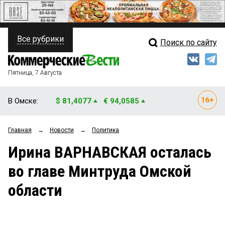
Все рубрики
Поиск по сайту
ПОЛИТИКА
Свежий выпуск
Медиа
ФИНАНСЫ
Пятница, 7 Августа
Кто есть кто
НЕДВИЖИМОСТЬ
В Омске:
$ 81,4077
€ 94,0585
Интервью
БИЗНЕС
Главная
→
Новости
→
Политика
Мнения
ОБЩЕСТВО
Ирина ВАРНАВСКАЯ осталась
Рейтинги
ЗАКОН
во главе Минтруда Омской
Блоги
НОВОСТИ КОМПАНИЙ
области
Архив
ПРОИСШЕСТВИЯ