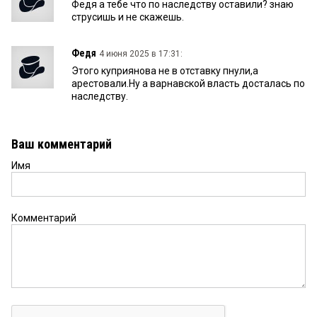
Федя а тебе что по наследству оставили? знаю
струсишь и не скажешь.
Федя
4 июня 2025 в 17:31:
Этого куприянова не в отставку пнули,а
арестовали.Ну а варнавской власть досталась по
наследству.
Ваш комментарий
Имя
Комментарий