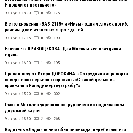
И пошли от противного»
9 августа 18:00
0
175
В столкновении «ВАЗ-2115» и «Нивы» один человек погиб,
ранены двое взрослых и трое детей
9 августа 17:15
0
190
Елизавета КРИВОЩЕКОВА: Для Москвы все праздники
едины
9 августа 16:30
1
195
Провал-шоу от Игоря ДОРОХИНА: «Сотрудница аэропорта
совершенно серьезно спросила: «С какой целью вы
привезли в Канаду мертвую рыбу?»
9 августа 15:00
0
302
Омск и Могилев укрепили сотрудничество подписанием
дорожной карты
9 августа 13:30
2
268
Водитель «Лады» ночью сбил пешехода, перебегавшего