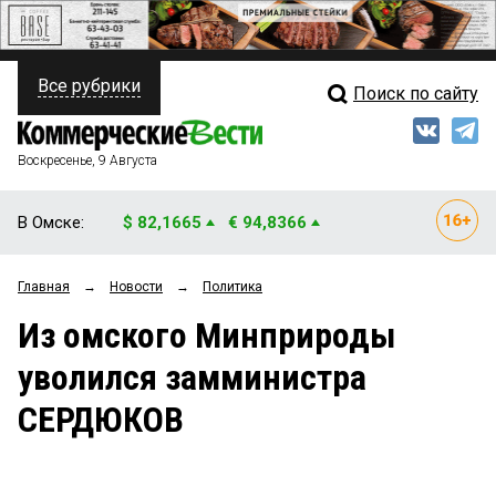
Все рубрики
Поиск по сайту
ПОЛИТИКА
Свежий выпуск
Медиа
ФИНАНСЫ
Воскресенье, 9 Августа
Кто есть кто
НЕДВИЖИМОСТЬ
В Омске:
$ 82,1665
€ 94,8366
Интервью
БИЗНЕС
Главная
→
Новости
→
Политика
Мнения
ОБЩЕСТВО
Из омского Минприроды
Рейтинги
ЗАКОН
уволился замминистра
Блоги
НОВОСТИ КОМПАНИЙ
СЕРДЮКОВ
Архив
ПРОИСШЕСТВИЯ