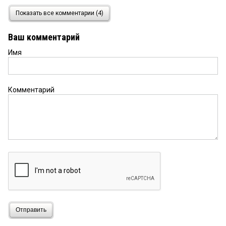
Гость
1 ноября 2023 в 17:51:
Показать все комментарии (4)
Судя по результатам работы по экологии, на
последнем месте город Омск и ничего не
Ваш комментарий
меняется, надо было давно о ставиться. Годовые
договора с министрами приведут уровень их
Имя
работы на должную высоту и работа станеиют
более продуктивной и заметной, а если нет, надо
давать возможность другим специалистам
проявить себя и улучшить работу по
Комментарий
направлению.
Отправить