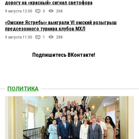
дорогу на «красный» сигнал светофора
9 августа 12:00
0
268
«Омские Ястребы» выиграли VI омский розыгрыш
предсезонного турнира клубов МХЛ
9 августа 11:00
1
288
Подпишитесь ВКонтакте!
ПОЛИТИКА