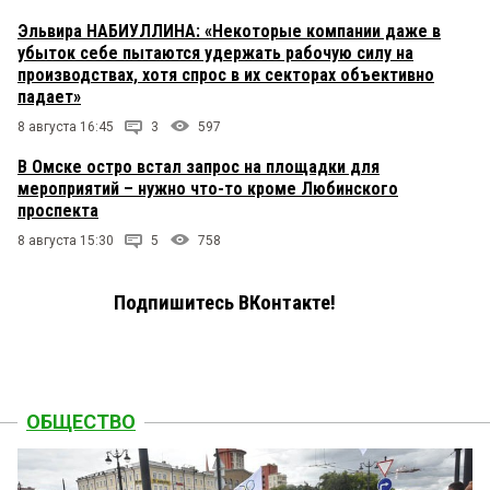
Эльвира НАБИУЛЛИНА: «Некоторые компании даже в
убыток себе пытаются удержать рабочую силу на
производствах, хотя спрос в их секторах объективно
падает»
8 августа 16:45
3
597
В Омске остро встал запрос на площадки для
мероприятий – нужно что-то кроме Любинского
проспекта
8 августа 15:30
5
758
Подпишитесь ВКонтакте!
ОБЩЕСТВО