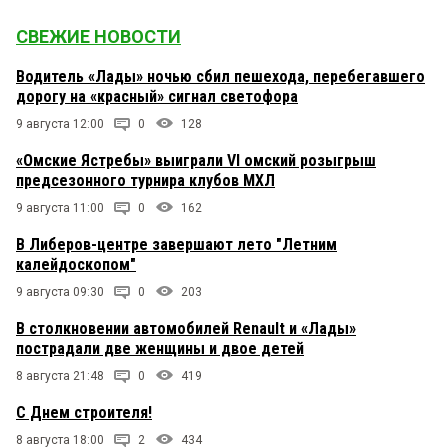
СВЕЖИЕ НОВОСТИ
Водитель «Лады» ночью сбил пешехода, перебегавшего
дорогу на «красный» сигнал светофора
9 августа 12:00
0
128
«Омские Ястребы» выиграли VI омский розыгрыш
предсезонного турнира клубов МХЛ
9 августа 11:00
0
162
В Либеров-центре завершают лето "Летним
калейдоскопом"
9 августа 09:30
0
203
В столкновении автомобилей Renault и «Лады»
пострадали две женщины и двое детей
8 августа 21:48
0
419
С Днем строителя!
8 августа 18:00
2
434