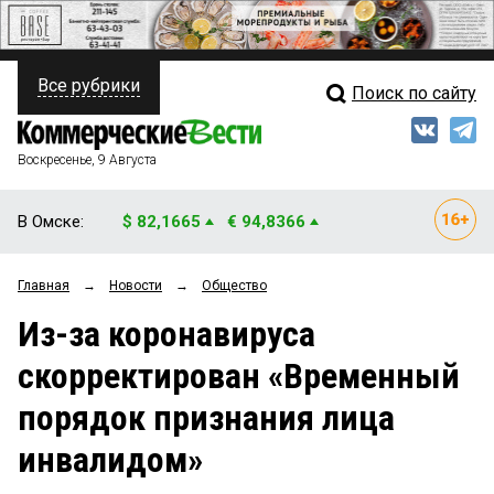
Все рубрики
Поиск по сайту
ПОЛИТИКА
Свежий выпуск
Медиа
ФИНАНСЫ
Воскресенье, 9 Августа
Кто есть кто
НЕДВИЖИМОСТЬ
В Омске:
$ 82,1665
€ 94,8366
Интервью
БИЗНЕС
Главная
→
Новости
→
Общество
Мнения
ОБЩЕСТВО
Из-за коронавируса
Рейтинги
ЗАКОН
скорректирован «Временный
Блоги
НОВОСТИ КОМПАНИЙ
порядок признания лица
Архив
ПРОИСШЕСТВИЯ
инвалидом»