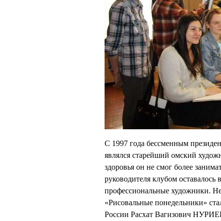
С 1997 года бессменным президе
являлся старейший омский худо
здоровья он не смог более занима
руководителя клубом оставалось 
профессиональные художники. Не
«Рисовальные понедельники» ста
России Расхат Вагизович НУРИЕВ.