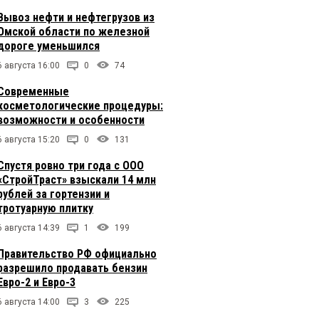
Вывоз нефти и нефтегрузов из
Омской области по железной
дороге уменьшился
6 августа 16:00
0
74
Современные
косметологические процедуры:
возможности и особенности
6 августа 15:20
0
131
Спустя ровно три года с ООО
«СтройТраст» взыскали 14 млн
рублей за гортензии и
тротуарную плитку
6 августа 14:39
1
199
Правительство РФ официально
разрешило продавать бензин
Евро-2 и Евро-3
6 августа 14:00
3
225