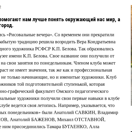
2
помогают нам лучше понять окружающий нас мир, а
город.
сь «Рисовальные вечера». Со временем они прекратили
 забытую традицию решила возродить Вера Кондратьевна
дного художника РСФСР К.П. Белова. Так образовались
зее имени К.П. Белова. Свое название они получили от
я на свои занятия по понедельникам. Членом клуба может
аст не имеет значения, так же как и профессиональная
т не только начинающие, но и именитые художники. Клуб
жников той подготовительной ступенькой, которая
нно-графический факультет Омского педагогического
нальные художники получили свои первые навыки в клубе
убе ведется своя летопись. Например, указывается, что
ьных понедельников» были Анатолий САВКИН, Владимир
ОВ, Анатолий БАЖЕНОВ, Михаил ОТСТАВНОЙ,
ним присоединились Тамара БУГАЕНКО, Алла