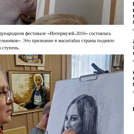
дународном фестивале «Интермузей-2016» состоялась
ельников». Это признание в масштабах страны подняло
ю ступень.