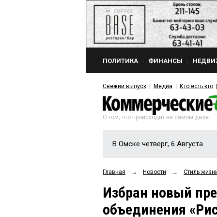
ПОЛИТИКА
ФИНАНСЫ
НЕДВИ
Свежий выпуск
Медиа
Кто есть кто
О том, что происходит на самом деле
В Омске четверг, 6 Августа
Главная
→
Новости
→
Стиль жизн
Избран новый пре
объединения «Ри