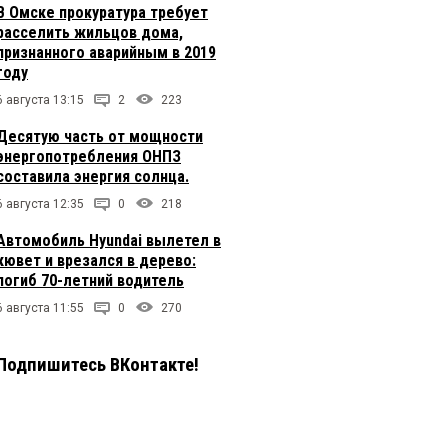
В Омске прокуратура требует
расселить жильцов дома,
признанного аварийным в 2019
году
6 августа 13:15
2
223
Десятую часть от мощности
энергопотребления ОНПЗ
составила энергия солнца.
6 августа 12:35
0
218
Автомобиль Hyundai вылетел в
кювет и врезался в дерево:
погиб 70-летний водитель
6 августа 11:55
0
270
Подпишитесь ВКонтакте!