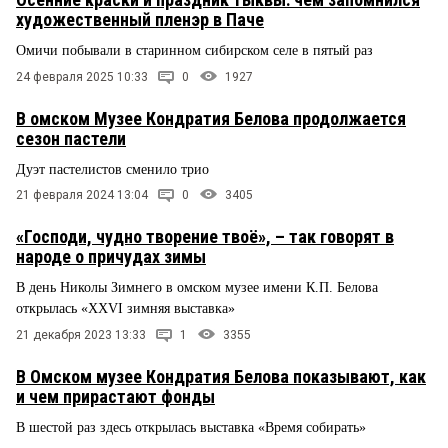
художественный пленэр в Паче
Омичи побывали в старинном сибирском селе в пятый раз
24 февраля 2025 10:33
0
1927
В омском Музее Кондратия Белова продолжается
сезон пастели
Дуэт пастелистов сменило трио
21 февраля 2024 13:04
0
3405
«Господи, чудно творение твоё», – так говорят в
народе о причудах зимы
В день Николы Зимнего в омском музее имени К.П. Белова
открылась «XXVI зимняя выставка»
21 декабря 2023 13:33
1
3355
В Омском музее Кондратия Белова показывают, как
и чем прирастают фонды
В шестой раз здесь открылась выставка «Время собирать»