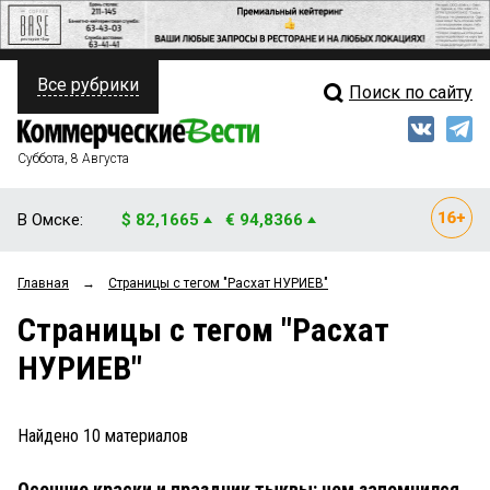
Все рубрики
Поиск по сайту
ПОЛИТИКА
Свежий выпуск
Медиа
ФИНАНСЫ
Суббота, 8 Августа
Кто есть кто
НЕДВИЖИМОСТЬ
В Омске:
$ 82,1665
€ 94,8366
Интервью
БИЗНЕС
Главная
→
Страницы c тегом "Расхат НУРИЕВ"
Мнения
ОБЩЕСТВО
Страницы c тегом "Расхат
Рейтинги
ЗАКОН
НУРИЕВ"
Блоги
НОВОСТИ КОМПАНИЙ
Архив
Найдено
10
материалов
ПРОИСШЕСТВИЯ
Осенние краски и праздник тыквы: чем запомнился
СТИЛЬ ЖИЗНИ