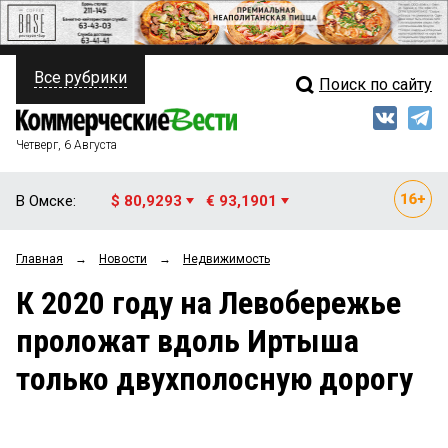
Все рубрики
Поиск по сайту
ПОЛИТИКА
Свежий выпуск
Медиа
ФИНАНСЫ
Четверг, 6 Августа
Кто есть кто
НЕДВИЖИМОСТЬ
В Омске:
$ 80,9293
€ 93,1901
Интервью
БИЗНЕС
Главная
→
Новости
→
Недвижимость
Мнения
ОБЩЕСТВО
К 2020 году на Левобережье
Рейтинги
ЗАКОН
проложат вдоль Иртыша
Блоги
НОВОСТИ КОМПАНИЙ
только двухполосную дорогу
Архив
ПРОИСШЕСТВИЯ