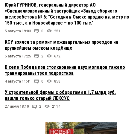
Юрий ГУРИНОВ, генеральный директор АО
«Специализированный застройщик «Завод сборного
железобетона № 6: "Сегодня в Омске продаю кв. метр по
150 тыс., а в Новосибирске – по 100 тыс."
5 августа 19:03
0
251
КСУ взялся за ремонт межквартальных проездов на
крупнейшем омском кладбище
5 августа 17:25
2
672
В селе Победа при столкновении двух мопедов тяжело
травмированы трое подростков
4 августа 11:41
0
858
У строительной фирмы с оборотами в 1,7 млрд руб.
нашли только старый ЛЕКСУС
27 июля 18:10
2
2114