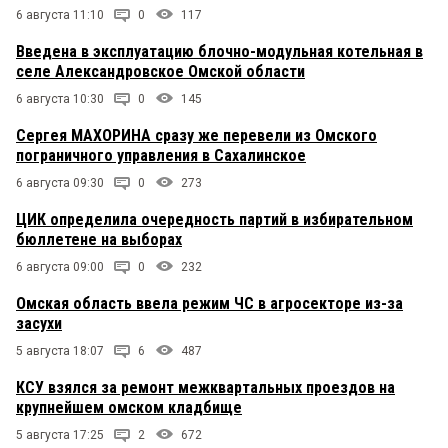
6 августа 11:10
0
117
Введена в эксплуатацию блочно-модульная котельная в
селе Александровское Омской области
6 августа 10:30
0
145
Сергея МАХОРИНА сразу же перевели из Омского
пограничного управления в Сахалинское
6 августа 09:30
0
273
ЦИК определила очередность партий в избирательном
бюллетене на выборах
6 августа 09:00
0
232
Омская область ввела режим ЧС в агросекторе из-за
засухи
5 августа 18:07
6
487
КСУ взялся за ремонт межквартальных проездов на
крупнейшем омском кладбище
5 августа 17:25
2
672