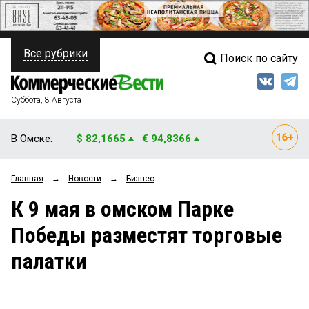
Все рубрики
Поиск по сайту
ПОЛИТИКА
Свежий выпуск
Медиа
ФИНАНСЫ
Суббота, 8 Августа
Кто есть кто
НЕДВИЖИМОСТЬ
В Омске:
$ 82,1665
€ 94,8366
Интервью
БИЗНЕС
Главная
→
Новости
→
Бизнес
Мнения
ОБЩЕСТВО
К 9 мая в омском Парке
Рейтинги
ЗАКОН
Победы разместят торговые
Блоги
НОВОСТИ КОМПАНИЙ
палатки
Архив
ПРОИСШЕСТВИЯ