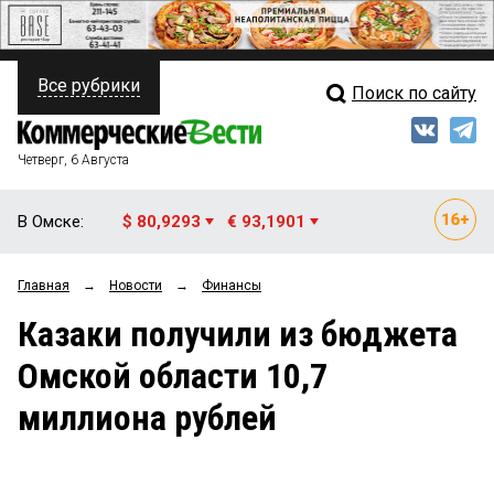
Все рубрики
Поиск по сайту
ПОЛИТИКА
Свежий выпуск
Медиа
ФИНАНСЫ
Четверг, 6 Августа
Кто есть кто
НЕДВИЖИМОСТЬ
В Омске:
$ 80,9293
€ 93,1901
Интервью
БИЗНЕС
Главная
→
Новости
→
Финансы
Мнения
ОБЩЕСТВО
Казаки получили из бюджета
Рейтинги
ЗАКОН
Омской области 10,7
Блоги
НОВОСТИ КОМПАНИЙ
миллиона рублей
Архив
ПРОИСШЕСТВИЯ