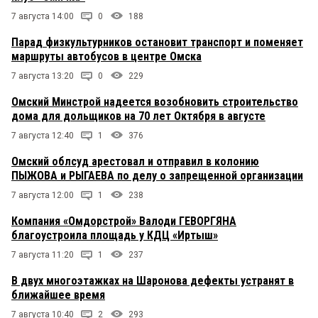
7 августа 14:00
0
188
Парад физкультурников остановит транспорт и поменяет
маршруты автобусов в центре Омска
7 августа 13:20
0
229
Омский Минстрой надеется возобновить строительство
дома для дольщиков на 70 лет Октября в августе
7 августа 12:40
1
376
Омский облсуд арестовал и отправил в колонию
ПЫЖОВА и РЫГАЕВА по делу о запрещенной организации
7 августа 12:00
1
238
Компания «Омдорстрой» Валоди ГЕВОРГЯНА
благоустроила площадь у КДЦ «Иртыш»
7 августа 11:20
1
237
В двух многоэтажках на Шаронова дефекты устранят в
ближайшее время
7 августа 10:40
2
293