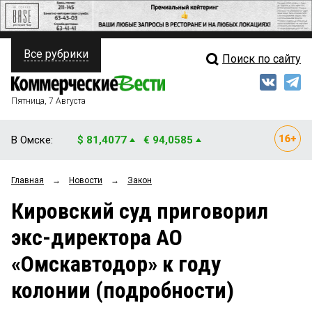
Все рубрики
Поиск по сайту
ПОЛИТИКА
Свежий выпуск
Медиа
ФИНАНСЫ
Пятница, 7 Августа
Кто есть кто
НЕДВИЖИМОСТЬ
В Омске:
$ 81,4077
€ 94,0585
Интервью
БИЗНЕС
Главная
→
Новости
→
Закон
Мнения
ОБЩЕСТВО
Кировский суд приговорил
Рейтинги
ЗАКОН
экс-директора АО
Блоги
НОВОСТИ КОМПАНИЙ
«Омскавтодор» к году
Архив
ПРОИСШЕСТВИЯ
колонии (подробности)