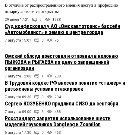
В отличие от распространенного мнения доступ в профессию
нотариуса является открытым
29 июля 17:21
0
1938
Суд конфисковал у АО «Омскавтотранс» бассейн
«Автомобилист» и землю в центре города
7 августа 15:01
0
76
Омский облсуд арестовал и отправил в колонию
ПЫЖОВА и РЫГАЕВА по делу о запрещенной
организации
7 августа 12:00
1
238
В Трудовой кодекс РФ внесено понятие «стажёр» и
разъяснены условия стажировок
7 августа 09:30
0
234
Сергею КОЗУБЕНКО продлили СИЗО до сентября
7 августа 09:00
3
488
Росстандарт запретил использование шести
моделей грузовиков Dongfeng и Zoomlion
6 августа 17:30
0
463