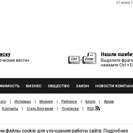
31 июля 1
иску
Нашли ошибк
рческие вести»
Выделите фрагм
нажмите Ctrl + E
ЖИМОСТЬ
БИЗНЕС
ОБЩЕСТВО
ЗАКОН
НОВОСТИ КОМПАН
 кто
Интервью
Мнения
Рейтинги
Блоги
Архив
Контакты
Стать блогером
Подписка
RSS
м файлы cookie для улучшения работы сайта.
Подробнее
Политика конфиденциальности
ЗДАТЕЛЬСКИЙ ДОМ «КВ».