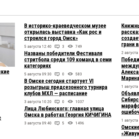
В историко-краеведческом музее
Книжны
открылась выставка «Как рос и
расска
строился город Омск»
создае
грани 
5 августа 12:40
3
749
Названы победители Фестиваля
2 августа
стритбола среди 109 команд в семи
Победи
категориях
междун
ские
Алекса
5 августа 09:30
0
583
Марина
В Омске сегодня стартует VI
розыгрыш предсезонного турнира
1 августа
клубов МХЛ — расписание
Объявл
Сибирс
3 августа 10:20
0
1037
марафо
Лица Любинского: главная улица
ошибо
Омска в работах Георгия КИЧИГИНА
с
1 августа
3 августа 09:40
5
1496
Омские
«Живую