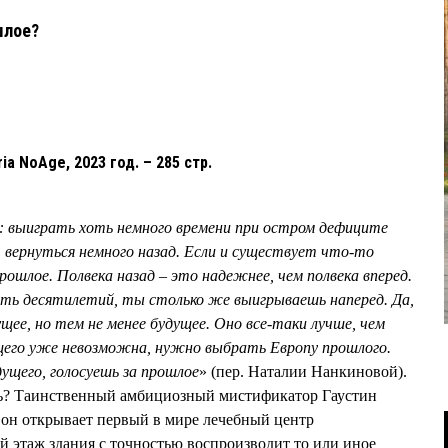
ошлое?
ia NoAge, 2023 год. – 285 стр.
м: выиграть хоть немного времени при остром дефиците
 вернуться немного назад. Если и существует что-то
ошлое. Полвека назад – это надежнее, чем полвека вперед.
пять десятилетий, ты столько же выигрываешь наперед. Да,
ее, но тем не менее будущее. Оно все-таки лучше, чем
ущего уже невозможна, нужно выбрать Европу прошлого.
ущего, голосуешь за прошлое
» (пер. Наталии Нанкиновой).
ь? Таинственный амбициозный мистификатор Гаустин
ю он открывает первый в мире лечебный центр
 этаж здания с точностью воспроизводит то или иное