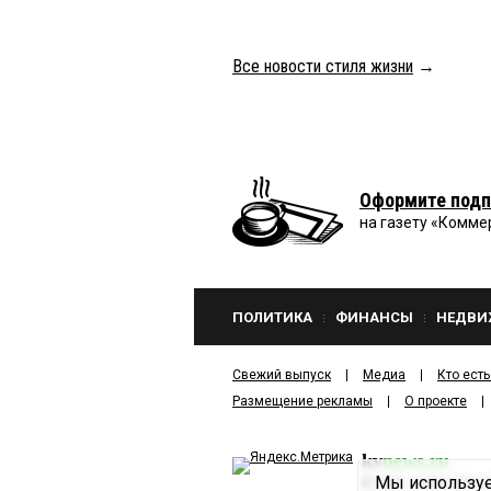
Все новости стиля жизни
→
Оформите подп
на газету «Комме
ПОЛИТИКА
ФИНАНСЫ
НЕДВИ
Свежий выпуск
Медиа
Кто есть
Размещение рекламы
О проекте
kv
news.ru
Мы используе
©
2001—2026
ООО И