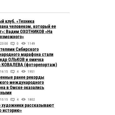
й клуб. «Техника
зана человеком, который ее
т»: Вадим ОХОТНИКОВ «На
возможного»
 23:00
0
1149
телями Сибирского
ародного марафона стали
ндр ОЛЬКОВ и омичка
 КОВАЛЕВА (фоторепортаж)
 16:15
4
1951
енные ранее рекорды
кого международного
на в Омске оказались
чными
 15:15
4
1802
 художники рассказывают
 историю»