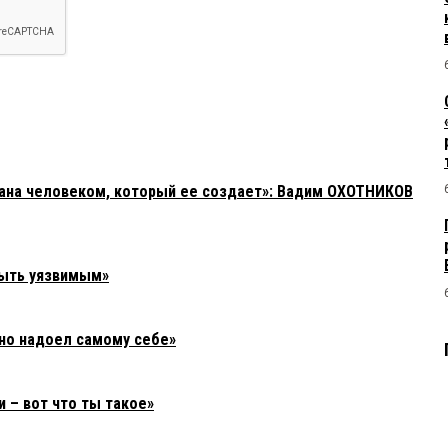
зана человеком, который ее создает»: Вадим ОХОТНИКОВ
быть уязвимым»
но надоел самому себе»
 – вот что ты такое»