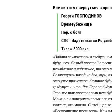
Все ли хотят вернуться в пр
Георги ГОСПОДИНОВ
Времеубежище
Пер. с болг.
СПб.: Издательство Polyandr
Тираж 3000 экз.
«
Задача заключалась в следующе
будущего. Самый простой ответ:
незыблемое и надежное, то это пр
Возвращаясь назад на два, три, 
это уже прожитое, бэушное будущ
грядущее ничто. Раз Европа буд
Это же так просто: если нет буд
Можно ли повернуть время вспят
считает, что можно. С этой цель
«Возвращение прошлого». Каждый