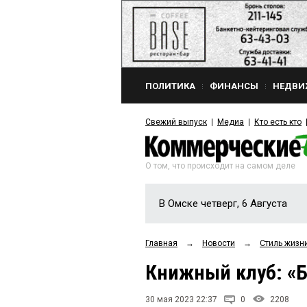
ПОЛИТИКА
ФИНАНСЫ
НЕДВИ
Свежий выпуск
Медиа
Кто есть кто
О том, что происходит на самом деле
В Омске четверг, 6 Августа
Главная
→
Новости
→
Стиль жизн
Книжный клуб: «
30 мая 2023 22:37
0
2208