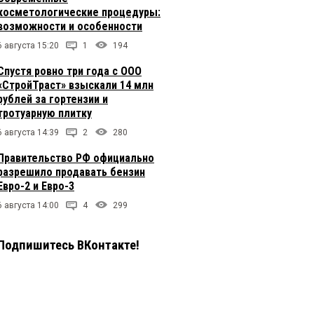
косметологические процедуры:
возможности и особенности
6 августа 15:20
1
194
Спустя ровно три года с ООО
«СтройТраст» взыскали 14 млн
рублей за гортензии и
тротуарную плитку
6 августа 14:39
2
280
Правительство РФ официально
разрешило продавать бензин
Евро-2 и Евро-3
6 августа 14:00
4
299
Подпишитесь ВКонтакте!