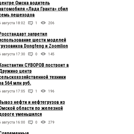
центре Омска водитель
автомобиля «Лада Гранта» сбил
семь пешеходов
6 августа 18:02
1
206
Росстандарт запретил
использование шести моделей
грузовиков Dongfeng и Zoomlion
6 августа 17:30
0
145
Константин СУВОРОВ построит в
Дружино центр
сельскохозяйственной техники
за 564 млн руб.
6 августа 17:05
1
196
Вывоз нефти и нефтегрузов из
Омской области по железной
дороге уменьшился
6 августа 16:00
0
279
Современные