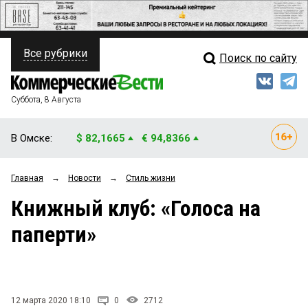
Все рубрики
Поиск по сайту
ПОЛИТИКА
Свежий выпуск
Медиа
ФИНАНСЫ
Суббота, 8 Августа
Кто есть кто
НЕДВИЖИМОСТЬ
В Омске:
$ 82,1665
€ 94,8366
Интервью
БИЗНЕС
Главная
→
Новости
→
Стиль жизни
Мнения
ОБЩЕСТВО
Книжный клуб: «Голоса на
Рейтинги
ЗАКОН
паперти»
Блоги
НОВОСТИ КОМПАНИЙ
Архив
ПРОИСШЕСТВИЯ
12 марта 2020 18:10
0
2712
СТИЛЬ ЖИЗНИ