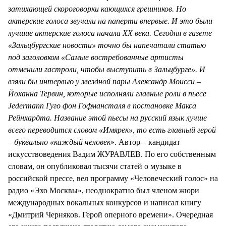
затихающей скороговорки кающихся грешников. Но
актерские голоса звучали на паперти впервые. И это были
лучшие актерские голоса начала ХХ века. Сегодня в газете
«Зальцбургские новости» точно бы напечатали статью
под заголовком «Самые востребованные артисты
отменили гастроли, чтобы выступить в Зальцбурге». И
взяли бы интервью у звездной пары Александр Моисси –
Йоханна Тервин, которые исполняли главные роли в пьесе
Jedermann Гуго фон Гофмансталя в постановке Макса
Рейнхардта. Название этой пьесы на русский язык лучше
всего переводится словом «Имярек», то есть главный герой
– буквально «каждый человек
». Автор – кандидат
искусствоведения Вадим ЖУРАВЛЕВ. По его собственным
словам, он опубликовал тысячи статей о музыке в
российской прессе, вел программу «Человеческий голос» на
радио «Эхо Москвы», неоднократно был членом жюри
международных вокальных конкурсов и написал книгу
«Дмитрий Черняков. Герой оперного времени». Очередная