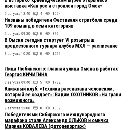
выставка «Как рос и строился город Омск»
5 августа 12:40
4
1094
Названы победители Фестиваля стритбола среди
109 команд в семи категориях
5 августа 09:30
0
876
В Омске сегодня стартует VI розыгрыш
предсезонного турнира клубов МХЛ — расписание
3 августа 10:20
0
1279
Лица Любинского: главная улица Омска в работах
Георгия КИЧИГИНА
3 августа 09:40
5
1732
Книжный клуб. «Техника рассказана человеком,
который ее создает»: Вадим ОХОТНИКОВ «На грани
возможного»
2 августа 23:00
0
1352
Победителями Сибирского международного
марафона стали Александр ОЛЬКОВ и омичка
Марина КОВАЛЕВА (фоторепортаж)