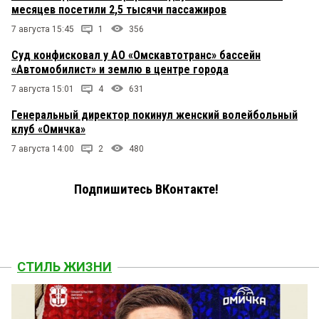
месяцев посетили 2,5 тысячи пассажиров
7 августа 15:45
1
356
Суд конфисковал у АО «Омскавтотранс» бассейн
«Автомобилист» и землю в центре города
7 августа 15:01
4
631
Генеральный директор покинул женский волейбольный
клуб «Омичка»
7 августа 14:00
2
480
Подпишитесь ВКонтакте!
СТИЛЬ ЖИЗНИ