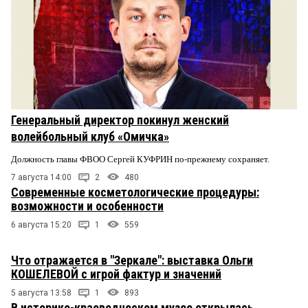
Генеральный директор покинул женский
волейбольный клуб «Омичка»
Должность главы ФВОО Сергей КУФРИН по-прежнему сохраняет.
7 августа 14:00
2
480
Современные косметологические процедуры:
возможности и особенности
6 августа 15:20
1
559
Что отражается в "Зеркале": выставка Ольги
КОШЕЛЕВОЙ с игрой фактур и значений
5 августа 13:58
1
893
В историко-краеведческом музее открылась