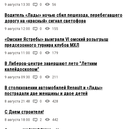
9 августа 13:30
0
56
Водитель «Лады» ночью сбил пешехода, перебегавшего
дорогу на «красный» сигнал светофора
9 августа 12:00
0
155
«Омские Ястребы» выиграли VI омский розыгрыш
предсезонного турнира клубов МХЛ
9 августа 11:00
0
179
В Либеров-центре завершают лето "Летним
калейдоскопом"
9 августа 09:30
0
211
В столкновении автомобилей Renault и «Лады»
пострадали две женщины и двое детей
8 августа 21:48
0
428
С Днем строителя!
8 августа 18:00
2
442