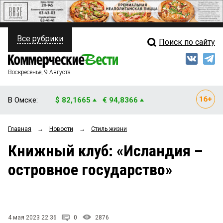
Все рубрики
Поиск по сайту
ПОЛИТИКА
Свежий выпуск
Медиа
ФИНАНСЫ
Воскресенье, 9 Августа
Кто есть кто
НЕДВИЖИМОСТЬ
В Омске:
$ 82,1665
€ 94,8366
Интервью
БИЗНЕС
Главная
→
Новости
→
Стиль жизни
Мнения
ОБЩЕСТВО
Книжный клуб: «Исландия –
Рейтинги
ЗАКОН
островное государство»
Блоги
НОВОСТИ КОМПАНИЙ
Архив
ПРОИСШЕСТВИЯ
4 мая 2023 22:36
0
2876
СТИЛЬ ЖИЗНИ