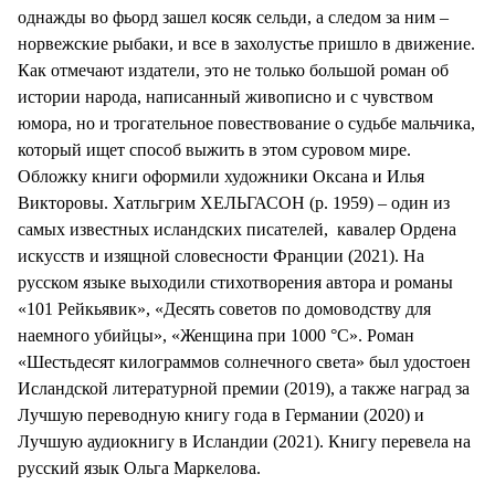
однажды во фьорд зашел косяк сельди, а следом за ним –
норвежские рыбаки, и все в захолустье пришло в движение.
Как отмечают издатели, это не только большой роман об
истории народа, написанный живописно и с чувством
юмора, но и трогательное повествование о судьбе мальчика,
который ищет способ выжить в этом суровом мире.
Обложку книги оформили художники Оксана и Илья
Викторовы. Хатльгрим ХЕЛЬГАСОН (р. 1959) – один из
самых известных исландских писателей, кавалер Ордена
искусств и изящной словесности Франции (2021). На
русском языке выходили стихотворения автора и романы
«101 Рейкьявик», «Десять советов по домоводству для
наемного убийцы», «Женщина при 1000 °C». Роман
«Шестьдесят килограммов солнечного света» был удостоен
Исландской литературной премии (2019), а также наград за
Лучшую переводную книгу года в Германии (2020) и
Лучшую аудиокнигу в Исландии (2021). Книгу перевела на
русский язык Ольга Маркелова.