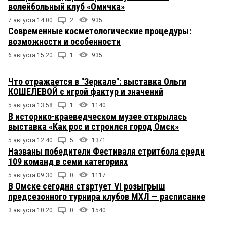
волейбольный клуб «Омичка»
7 августа 14:00
2
935
Современные косметологические процедуры:
возможности и особенности
6 августа 15:20
1
935
Что отражается в "Зеркале": выставка Ольги
КОШЕЛЕВОЙ с игрой фактур и значений
5 августа 13:58
1
1140
В историко-краеведческом музее открылась
выставка «Как рос и строился город Омск»
5 августа 12:40
5
1371
Названы победители Фестиваля стритбола среди
109 команд в семи категориях
5 августа 09:30
0
1117
В Омске сегодня стартует VI розыгрыш
предсезонного турнира клубов МХЛ — расписание
3 августа 10:20
0
1540