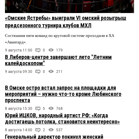
«Омские Ястребы» выиграли VI омский розыгрыш
предсезонного турнира клубов МХЛ
Состязания пяти команд по круговой системе проходили в ХА
«Авангард».
9 августа 11:00
0
179
В Либеров-центре завершают лето "Летним
калейдоскопом"
9 августа 09:30
0
211
В Омске остро встал запрос на площадки для
мероприятий – нужно что-то кроме Любинского
проспекта
8 августа 15:30
5
768
Юрий ИЦКОВ, народный артист РФ: «Когда
достигаешь потолка, становится неинтересно»
8 августа 14:00
2
537
Генеральный директор покинул женский