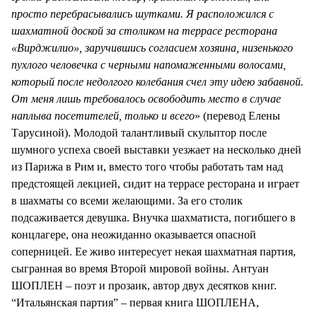
просто перебрасывались шутками. Я расположился с
шахматной доской за столиком на террасе ресторана
«Вирджилио», заручившись согласием хозяина, низенького
пухлого человечка с черными напомаженными волосами,
который после недолгого колебания счел эту идею забавной.
От меня лишь требовалось освободить место в случае
наплыва посетителей, только и всего
» (перевод Елены
Тарусиной). Молодой талантливый скульптор после
шумного успеха своей выставки уезжает на несколько дней
из Парижа в Рим и, вместо того чтобы работать там над
предстоящей лекцией, сидит на террасе ресторана и играет
в шахматы со всеми желающими. За его столик
подсаживается девушка. Внучка шахматиста, погибшего в
концлагере, она неожиданно оказывается опасной
соперницей. Ее живо интересует некая шахматная партия,
сыгранная во время Второй мировой войны. Антуан
ШОПЛЕН – поэт и прозаик, автор двух десятков книг.
“Итальянская партия” – первая книга ШОПЛЕНА,