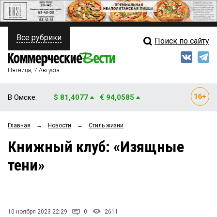
Все рубрики
Поиск по сайту
ПОЛИТИКА
Свежий выпуск
Медиа
ФИНАНСЫ
Пятница, 7 Августа
Кто есть кто
НЕДВИЖИМОСТЬ
В Омске:
$ 81,4077
€ 94,0585
Интервью
БИЗНЕС
Главная
→
Новости
→
Стиль жизни
Мнения
ОБЩЕСТВО
Книжный клуб: «Изящные
Рейтинги
ЗАКОН
тени»
Блоги
НОВОСТИ КОМПАНИЙ
Архив
ПРОИСШЕСТВИЯ
10 ноября 2023 22:29
0
2611
СТИЛЬ ЖИЗНИ