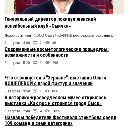
Генеральный директор покинул женский
волейбольный клуб «Омичка»
Должность главы ФВОО Сергей КУФРИН по-прежнему сохраняет.
7 августа 14:00
2
361
Современные косметологические процедуры:
возможности и особенности
6 августа 15:20
1
496
Что отражается в "Зеркале": выставка Ольги
КОШЕЛЕВОЙ с игрой фактур и значений
5 августа 13:58
1
856
В историко-краеведческом музее открылась
выставка «Как рос и строился город Омск»
5 августа 12:40
4
1055
Названы победители Фестиваля стритбола среди
109 команд в семи категориях