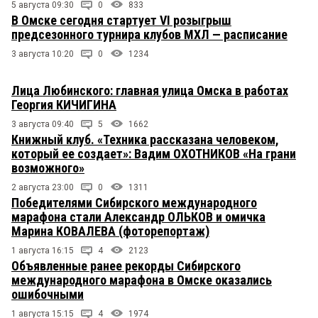
5 августа 09:30
0
833
В Омске сегодня стартует VI розыгрыш
предсезонного турнира клубов МХЛ — расписание
3 августа 10:20
0
1234
Лица Любинского: главная улица Омска в работах
Георгия КИЧИГИНА
3 августа 09:40
5
1662
Книжный клуб. «Техника рассказана человеком,
который ее создает»: Вадим ОХОТНИКОВ «На грани
возможного»
2 августа 23:00
0
1311
Победителями Сибирского международного
марафона стали Александр ОЛЬКОВ и омичка
Марина КОВАЛЕВА (фоторепортаж)
1 августа 16:15
4
2123
Объявленные ранее рекорды Сибирского
международного марафона в Омске оказались
ошибочными
1 августа 15:15
4
1974