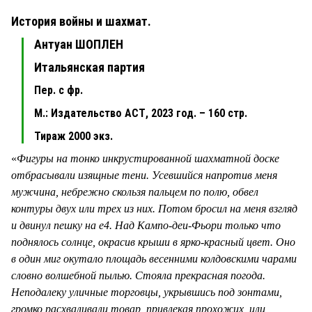
История войны и шахмат.
Антуан ШОПЛЕН
Итальянская партия
Пер. с фр.
М.: Издательство АСТ, 2023 год. – 160 стр.
Тираж 2000 экз.
«
Фигуры на тонко инкрустированной шахматной доске
отбрасывали изящные тени. Усевшийся напротив меня
мужчина, небрежно скользя пальцем по полю, обвел
контуры двух или трех из них. Потом бросил на меня взгляд
и двинул пешку на e4. Над Кампо-деи-Фьори только что
поднялось солнце, окрасив крыши в ярко-красный цвет. Оно
в один миг окутало площадь весенними колдовскими чарами
словно волшебной пылью. Стояла прекрасная погода.
Неподалеку уличные торговцы, укрывшись под зонтами,
громко расхваливали товар, привлекая прохожих, или