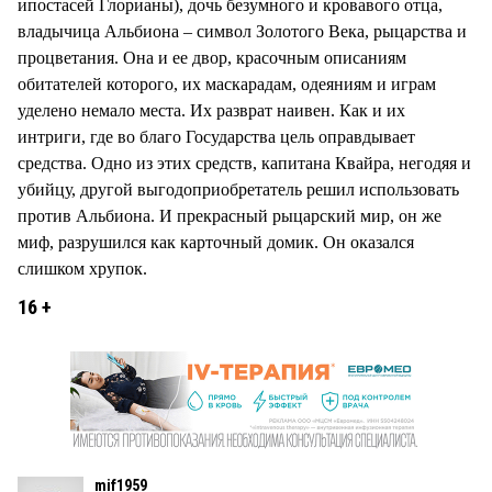
ипостасей Глорианы), дочь безумного и кровавого отца,
владычица Альбиона – символ Золотого Века, рыцарства и
процветания. Она и ее двор, красочным описаниям
обитателей которого, их маскарадам, одеяниям и играм
уделено немало места. Их разврат наивен. Как и их
интриги, где во благо Государства цель оправдывает
средства. Одно из этих средств, капитана Квайра, негодяя и
убийцу, другой выгодоприобретатель решил использовать
против Альбиона. И прекрасный рыцарский мир, он же
миф, разрушился как карточный домик. Он оказался
слишком хрупок.
16 +
mif1959