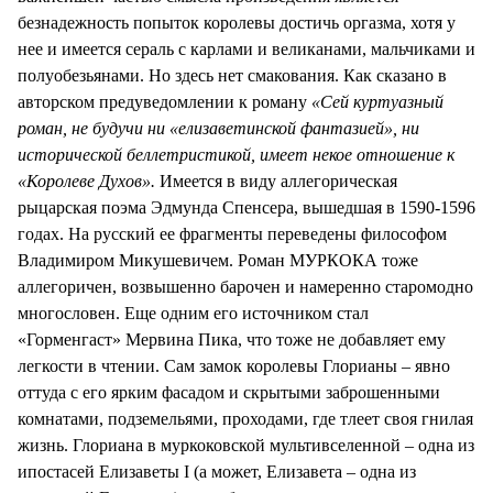
безнадежность попыток королевы достичь оргазма, хотя у
нее и имеется сераль с карлами и великанами, мальчиками и
полуобезьянами. Но здесь нет смакования. Как сказано в
авторском предуведомлении к роману
«Сей куртуазный
роман, не будучи ни «елизаветинской фантазией», ни
исторической беллетристикой, имеет некое отношение к
«Королеве Духов».
Имеется в виду аллегорическая
рыцарская поэма Эдмунда Спенсера, вышедшая в 1590-1596
годах. На русский ее фрагменты переведены философом
Владимиром Микушевичем. Роман МУРКОКА тоже
аллегоричен, возвышенно барочен и намеренно старомодно
многословен. Еще одним его источником стал
«Горменгаст» Мервина Пика, что тоже не добавляет ему
легкости в чтении. Сам замок королевы Глорианы – явно
оттуда с его ярким фасадом и скрытыми заброшенными
комнатами, подземельями, проходами, где тлеет своя гнилая
жизнь. Глориана в муркоковской мультивселенной – одна из
ипостасей Елизаветы I (а может, Елизавета – одна из