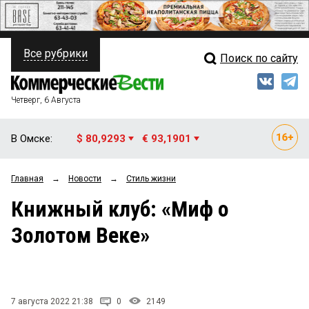
Все рубрики
Поиск по сайту
ПОЛИТИКА
Свежий выпуск
Медиа
ФИНАНСЫ
Четверг, 6 Августа
Кто есть кто
НЕДВИЖИМОСТЬ
В Омске:
$ 80,9293
€ 93,1901
Интервью
БИЗНЕС
Главная
→
Новости
→
Стиль жизни
Мнения
ОБЩЕСТВО
Книжный клуб: «Миф о
Рейтинги
ЗАКОН
Золотом Веке»
Блоги
НОВОСТИ КОМПАНИЙ
Архив
ПРОИСШЕСТВИЯ
7 августа 2022 21:38
0
2149
СТИЛЬ ЖИЗНИ