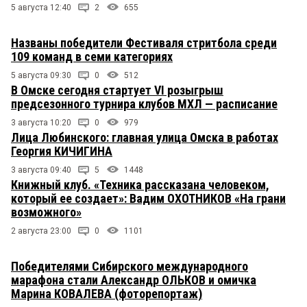
5 августа 12:40
2
655
Названы победители Фестиваля стритбола среди
109 команд в семи категориях
5 августа 09:30
0
512
В Омске сегодня стартует VI розыгрыш
предсезонного турнира клубов МХЛ — расписание
3 августа 10:20
0
979
Лица Любинского: главная улица Омска в работах
Георгия КИЧИГИНА
3 августа 09:40
5
1448
Книжный клуб. «Техника рассказана человеком,
который ее создает»: Вадим ОХОТНИКОВ «На грани
возможного»
2 августа 23:00
0
1101
Победителями Сибирского международного
марафона стали Александр ОЛЬКОВ и омичка
Марина КОВАЛЕВА (фоторепортаж)