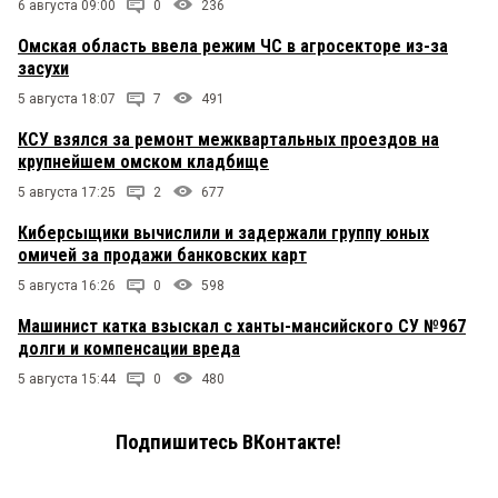
6 августа 09:00
0
236
Омская область ввела режим ЧС в агросекторе из-за
засухи
5 августа 18:07
7
491
КСУ взялся за ремонт межквартальных проездов на
крупнейшем омском кладбище
5 августа 17:25
2
677
Киберсыщики вычислили и задержали группу юных
омичей за продажи банковских карт
5 августа 16:26
0
598
Машинист катка взыскал с ханты-мансийского СУ №967
долги и компенсации вреда
5 августа 15:44
0
480
Подпишитесь ВКонтакте!