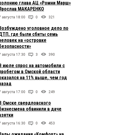
колонию глава АЦ «Ромни Марш»
Ярослав МАКАРЕНКО
7 августа 18:00
0
321
Возбуждено уголовное дело по
ДТП, где были сбиты семь
человек на «островке
безопасности»
7 августа 17:30
3
390
В июле спрос на автомобили с
пробегом в Омской области
оказался на 11% выше, чем год
назад
7 августа 17:00
0
249
В Омске свердловского
бизнесмена обвинили в даче
взятки
7 августа 16:30
0
453
Залы ожидания «Комфорт» на