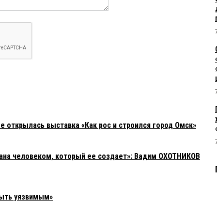
е открылась выставка «Как рос и строился город Омск»
зана человеком, который ее создает»: Вадим ОХОТНИКОВ
быть уязвимым»