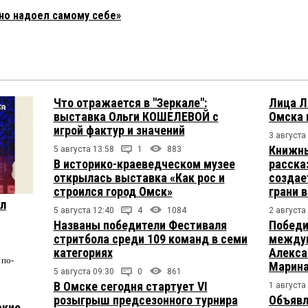
но надоел самому себе»
Что отражается в "Зеркале":
Лица Л
выставка Ольги КОШЕЛЕВОЙ с
Омска 
игрой фактур и значений
3 августа
Книжны
5 августа 13:58
1
883
В историко-краеведческом музее
расска
открылась выставка «Как рос и
создае
строился город Омск»
грани 
ул
5 августа 12:40
4
1084
2 августа
Названы победители Фестиваля
Победи
стритбола среди 109 команд в семи
междун
категориях
Алекса
по-
Марина
5 августа 09:30
0
861
В Омске сегодня стартует VI
1 августа
розыгрыш предсезонного турнира
Объявл
ские