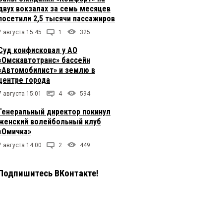
двух вокзалах за семь месяцев
посетили 2,5 тысячи пассажиров
7 августа 15:45
1
325
Суд конфисковал у АО
«Омскавтотранс» бассейн
«Автомобилист» и землю в
центре города
7 августа 15:01
4
594
Генеральный директор покинул
женский волейбольный клуб
«Омичка»
7 августа 14:00
2
449
Подпишитесь ВКонтакте!