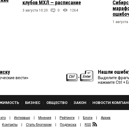
клубов МХЛ — расписание
Сибирс
марафо
3 августа 10:20
0
1264
ошибо
1 августа
иску
Нашли ошибк
рческие вести»
Выделите фрагм
нажмите Ctrl + E
ЖИМОСТЬ
БИЗНЕС
ОБЩЕСТВО
ЗАКОН
НОВОСТИ КОМПАН
 кто
Интервью
Мнения
Рейтинги
Блоги
Архив
Контакты
Стать блогером
Подписка
RSS