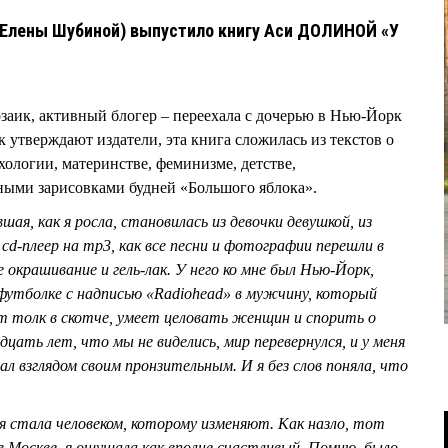
 Елены Шубиной) выпустило книгу Аси ДОЛИНОЙ «У
аик, активный блогер – переехала с дочерью в Нью-Йорк
ак утверждают издатели, эта книга сложилась из текстов о
хологии, материнстве, феминизме, детстве,
ыми зарисовками будней «Большого яблока».
шая, как я росла, становилась из девочки девушкой, из
cd-плеер на mp3, как все песни и фотографии перешли в
е окрашивание и гель-лак. У него ко мне был Нью-Йорк,
футболке с надписью «Radiohead» в мужчину, который
т толк в скотче, умеет целовать женщин и спорить о
дцать лет, что мы не виделись, мир перевернулся, и у меня
л взглядом своим пронзительным. И я без слов поняла, что
я стала человеком, которому изменяют. Как назло, тот
в Москве, я ощущала как вполне счастливый. Помню, было