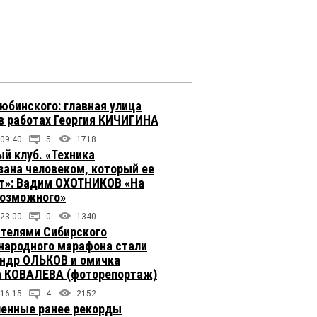
юбинского: главная улица
в работах Георгия КИЧИГИНА
 09:40
5
1718
й клуб. «Техника
зана человеком, который ее
т»: Вадим ОХОТНИКОВ «На
возможного»
 23:00
0
1340
телями Сибирского
ародного марафона стали
ндр ОЛЬКОВ и омичка
 КОВАЛЕВА (фоторепортаж)
 16:15
4
2152
енные ранее рекорды