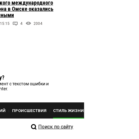
кого международного
на в Омске оказались
чными
 15:15
4
2004
у?
ент с текстом ошибки и
nter.
ИЙ
ПРОИСШЕСТВИЯ
СТИЛЬ ЖИЗНИ
Поиск по сайту