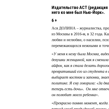
Издательство АСТ (редакция
него ко мне был Нью-Йорк».
6 +
Ася ДОЛИНА – журналистка, проз
из Москвы в 2016-м, в 32 года. К
любви и нелюбви, о насилии, пси
перемежающихся нежными и точн
«
У меня к нему была Москва, видев
девушки женщиной, как я сменила 
айфон, как я стала делать дорого
превративший его из студента в 
выбирает костюм и запонки, знае
политике. Я ему говорила: «За два
теперь есть дочь». Он мне отвеча
он полюбит моего ребенка
».
«
Прекрасно помню момент, когда 
период своей предыдущей жизни, 