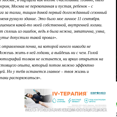
ером, Москва не перекопанная и пустая, ребенок – с
руга за талии, тащим домой первый долгожданный сезонный
меня рухнуло здание. Это было мое личное 11 сентября.
ушением какой
-
то моей собственной, внутренней логики.
т сплошь из ошибок, ведь я была нежна, эмпатична, умна,
чутье допустило такой провал
».
 отравленная почва, на которой ничего никогда не
Можешь жить в ней годами, а выйдешь ни с чем. Голой
фотографий толком не останется, ни ярких открыток на
остоящего опыта, который потом можно эффектно
й. Но у тебя останется главное – твоя жизнь и
-таки распоряжаться
».